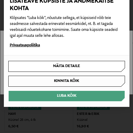
LISATEAVE KÜPSISTE JA ANDMEKAITSE
0,00 €
KOHTA
TEISED KLIENDID
Tarnimine pakiautomaati või postkontorisse
Tootenumber
Klõpsates "Luba kõik", nõustute sellega, et küpsiseid võib teie
0,00 € – 4,90 €
VAATASID KA
178273947
seadmesse salvestada erinevatel eesmärkidel, nt. B. et tagada
veebisaidi nõuetekohane toimimine. Saate oma küpsiste seadeid
igal ajal muuta selle lehe allosas.
Materjal
Stockmann pole Sinu riigis saadaval.
Privaatsuspoliitika
100% parafiin
Sinu riiki ei ole kohaletoimetamine saadaval.
Värv
NÄITA DETAILE
550 COASTAL GREEN
SAAN ARU
KINNITA KÕIK
Suurus
10 CM
LUBA KÕIK
EELIS KUPONGIGA
EELIS KUPONGIGA
Tootjamaa
HAVI
ESTER & ERIK
POOLA
Küünal 28 cm, 4 tk
Küünal
Original Price
Original Price
6,50 €
16,90 €