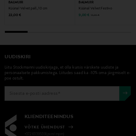
BALMUIR
BALMUIR
Küünal Velvet pall, 10 cm
Küünal Velvet Festivo
Original Price
Discounted Price
Original Price
22,00 €
9,00 €
13,00 €
UUDISKIRI
Liitu Stockmanni uudiskirjaga, et olla kursis värskete uudiste ja
personaalsete pakkumistega. Liitudes saad ka -10% oma järgmiselt e-
poe ostult.
KLIENDITEENINDUS
VÕTKE ÜHENDUST
+372 6339539(pvm/mpm)