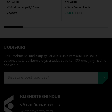
BALMUIR
BALMUIR
Küünal Velvet pall, 10 cm
Küünal Velvet Festivo
Original Price
Discounted Price
Original Price
22,00 €
9,00 €
13,00 €
UUDISKIRI
Liitu Stockmanni uudiskirjaga, et olla kursis värskete uudiste ja
personaalsete pakkumistega. Liitudes saad ka -10% oma järgmiselt e-
poe ostult.
KLIENDITEENINDUS
VÕTKE ÜHENDUST
+372 6339539(pvm/mpm)