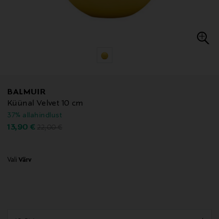
BALMUIR
Küünal Velvet 10 cm
37% allahindlust
Original Price
Discounted Price
13,90 €
22,00 €
Vali
Värv
null