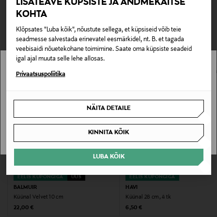
LISATEAVE KÜPSISTE JA ANDMEKAITSE
0,00 €
KOHTA
TEISED KLIENDID
Tarnimine pakiautomaati või postkontorisse
Tootenumber
Klõpsates "Luba kõik", nõustute sellega, et küpsiseid võib teie
0,00 € – 4,90 €
VAATASID KA
178273930
seadmesse salvestada erinevatel eesmärkidel, nt. B. et tagada
veebisaidi nõuetekohane toimimine. Saate oma küpsiste seadeid
igal ajal muuta selle lehe allosas.
Materjal
Stockmann pole Sinu riigis saadaval.
Privaatsuspoliitika
100% parafiin
Sinu riiki ei ole kohaletoimetamine saadaval.
Värv
NÄITA DETAILE
430 SUN YELLOW
SAAN ARU
KINNITA KÕIK
Suurus
LUBA KÕIK
10 CM
EELIS KUPONGIGA
UUS
EELIS KUPONGIGA
Tootjamaa
BALMUIR
HAVI
POOLA
Küünal Velvet 10 cm
Küünal 28 cm, 4 tk
Original Price
Original Price
22,00 €
6,50 €