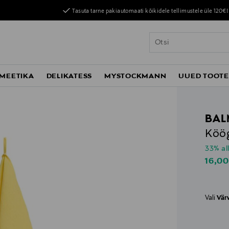
Tasuta tarne pakiautomaati kõikidele tellimustele üle 120€!
MEETIKA
DELIKATESS
MYSTOCKMANN
UUED TOOT
BAL
Köögi
33% al
Disco
16,00
Vali
Vär