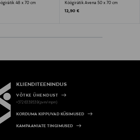
ögirätik 48 x 70 cm
Köögirätik Avena 50 x 70 cm
 Price
Original Price
€
12,90 €
KLIENDITEENINDUS
VÕTKE ÜHENDUST
+372 6339539(pvm/mpm)
KORDUMA KIPPUVAD KÜSIMUSED
KAMPAANIATE TINGIMUSED