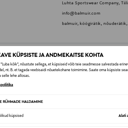
Luhta Sportswear Company, Tiili
info@balmuir.com
balmuir, köögirätik, nõuderätik, 
EAVE KÜPSISTE JA ANDMEKAITSE KOHTA
0,00 €
"Luba kõik", nõustute sellega, et küpsiseid võib teie seadmesse salvestada erine
el, nt. B. et tagada veebisaidi nõuetekohane toimimine. Saate oma küpsiste sead
SID KA
 selle lehe allosas.
0,00 € – 4,90 €
se
poliitika
TE RÜHMADE HALDAMINE
alikud küpsised
Alati 