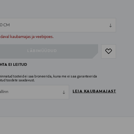
70 CM
ull
ull
adaval kaubamajas ja veebipoes.
LÄBIMÜÜDUD
TA EI LEITUD
hinnatud tooteid ei saa broneerida, kuna me ei saa garanteerida
atud toodete saadavust.
LEIA KAUBAMAJAST
allinn