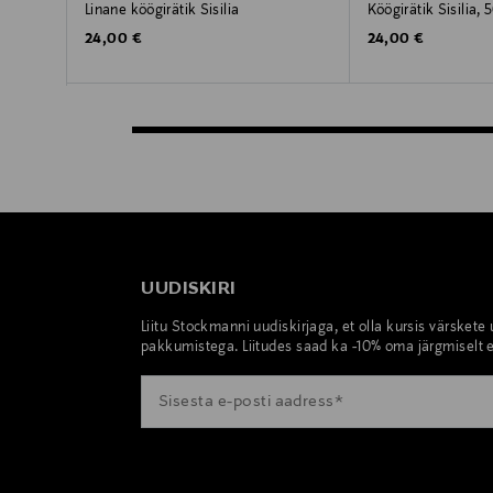
Linane köögirätik Sisilia
Köögirätik Sisilia,
Original Price
Original Price
24,00 €
24,00 €
UUDISKIRI
Liitu Stockmanni uudiskirjaga, et olla kursis värskete
pakkumistega. Liitudes saad ka -10% oma järgmiselt e