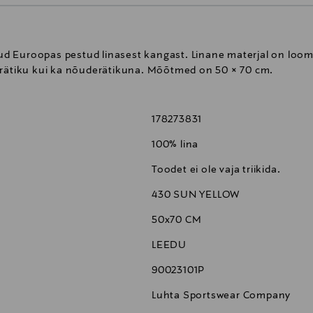
atud Euroopas pestud linasest kangast. Linane materjal on loo
erätiku kui ka nõuderätikuna. Mõõtmed on 50 × 70 cm.
178273831
100% lina
Toodet ei ole vaja triikida.
430 SUN YELLOW
50x70 CM
LEEDU
90023101P
Luhta Sportswear Company