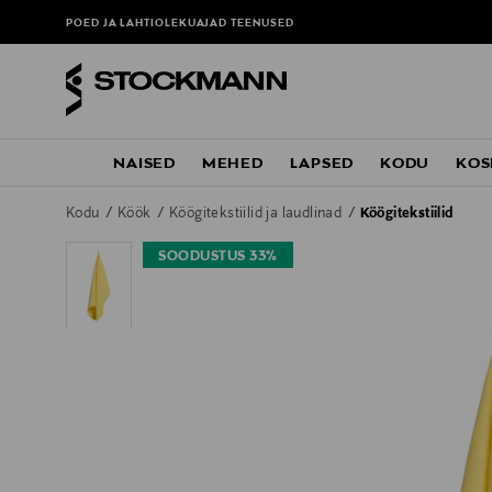
POED JA LAHTIOLEKUAJAD
TEENUSED
NAISED
MEHED
LAPSED
KODU
KOS
Kodu
Köök
Köögitekstiilid ja laudlinad
Köögitekstiilid
SOODUSTUS 33%