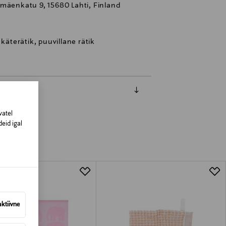
mäenkatu 9, 15680 Lahti, Finland
käterätik, puuvillane rätik
vatel
eid igal
aktiivne