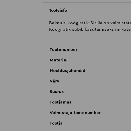
Tooteinfo
Balmuiri köögirätik Sisilia on valmist
Köögirätik sobib kasutamiseks nii kät
Tootenumber
Materjal
Hooldusjuhendid
Värv
Suurus
Tootjamaa
Valmistaja tootenumber
Tootja