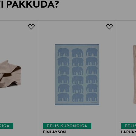
VI PAKKUDA?
GIGA
EELIS KUPONGIGA
EELI
FINLAYSON
LAPUA