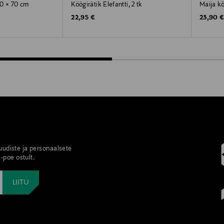
 50 × 70 cm
Köögirätik Elefantti, 2 tk
Maija kö
Original Price
Original
22,95 €
23,90 
 uudiste ja personaalsete
-poe ostult.