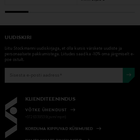
Augustinus Bader, kehaõli
UUDISKIRI
Liitu Stockmanni uudiskirjaga, et olla kursis värskete uudiste ja
personaalsete pakkumistega. Liitudes saad ka -10% oma järgmiselt e-
poe ostult.
KLIENDITEENINDUS
VÕTKE ÜHENDUST
+372 6339539(pvm/mpm)
KORDUMA KIPPUVAD KÜSIMUSED