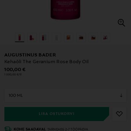
AUGUSTINUS BADER
Kehaõli The Geranium Rose Body Oil
Original Price
100,00 €
1 000,00 €/1l
null
null
LISA OSTUKORVI
KOHE SAADAVAL
TARNEAEG 2-7 TÖÖPÄEVA