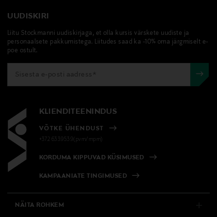
UUDISKIRI
Liitu Stockmanni uudiskirjaga, et olla kursis värskete uudiste ja
personaalsete pakkumistega. Liitudes saad ka -10% oma järgmiselt e-
poe ostult.
KLIENDITEENINDUS
VÕTKE ÜHENDUST
+372 6339539(pvm/mpm)
KORDUMA KIPPUVAD KÜSIMUSED
KAMPAANIATE TINGIMUSED
NÄITA ROHKEM