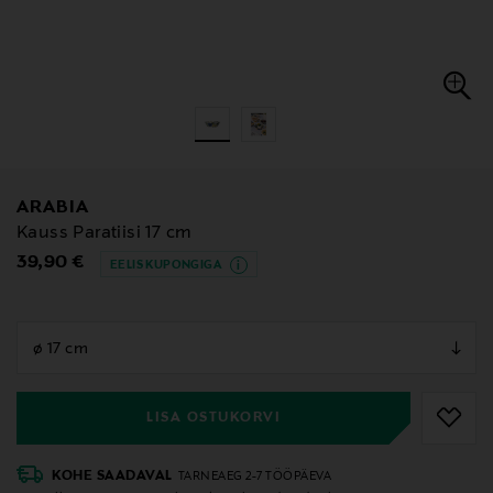
ARABIA
Kauss Paratiisi 17 cm
Original Price
39,90 €
EELIS KUPONGIGA
null
null
LISA OSTUKORVI
KOHE SAADAVAL
TARNEAEG 2-7 TÖÖPÄEVA