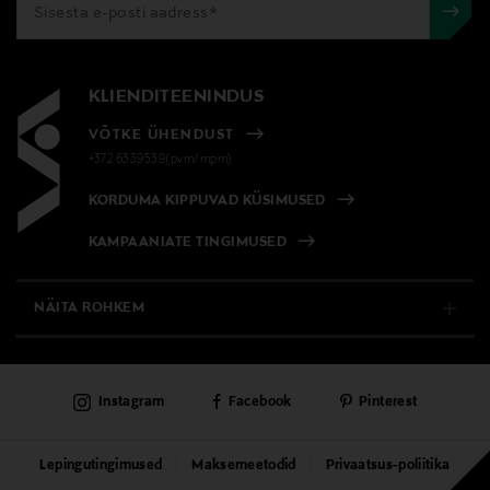
KLIENDITEENINDUS
VÕTKE ÜHENDUST
+372 6339539(pvm/mpm)
KORDUMA KIPPUVAD KÜSIMUSED
KAMPAANIATE TINGIMUSED
NÄITA ROHKEM
E-POOD
Instagram
Facebook
Pinterest
PÜSIKLIENDITEENINDUS
KAUBAMAJAD
Lepingutingimused
Maksemeetodid
Privaatsus-poliitika