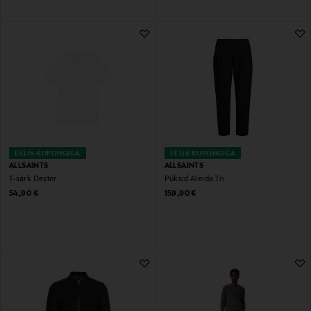
EELIS KUPONGIGA
EELIS KUPONGIGA
ALLSAINTS
ALLSAINTS
T-särk Dexter
Püksid Aleida Tri
Original Price
Original Price
54,90 €
159,90 €