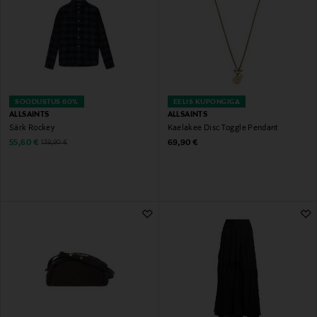
SOODUSTUS 60%
EELIS KUPONGIGA
ALLSAINTS
ALLSAINTS
Särk Rockey
Kaelakee Disc Toggle Pendant
Discounted Price
Original Price
Original Price
55,60 €
69,90 €
139,90 €