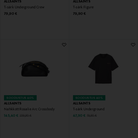
ALLSAINTS
ALLSAINTS
T-särk Underground Crew
T-särk Figure
Original Price
Original Price
79,90 €
79,90 €
SOODUSTUS 40%
SOODUSTUS 40%
ALLSAINTS
ALLSAINTS
Nahkkott Rosalie Arc Crossbody
T-särk Underground
Discounted Price
Discounted Price
Original Price
Original Price
143,40 €
47,90 €
239,90 €
79,90 €