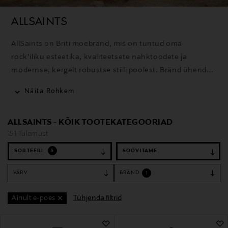
ALLSAINTS
AllSaints on Briti moebränd, mis on tuntud oma
rock’iliku esteetika, kvaliteetsete nahktoodete ja
modernse, kergelt robustse stiili poolest. Bränd ühendab
ajatu disaini ja urbanistliku hoiaku, luues rõivaid, mis
Näita Rohkem
rõhutavad isikupära ja pingutuseta stiilsust.
ALLSAINTS - KÕIK TOOTEKATEGOORIAD
151 Tulemust
SORTEERI
3
VÄRV
BRÄND
1
Tühjenda filtrid
Ainult e-poes
151 Tulemust