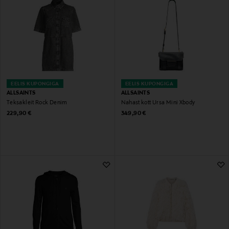
EELIS KUPONGIGA
EELIS KUPONGIGA
ALLSAINTS
ALLSAINTS
Teksakleit Rock Denim
Nahast kott Ursa Mini Xbody
Original Price
Original Price
229,90 €
349,90 €