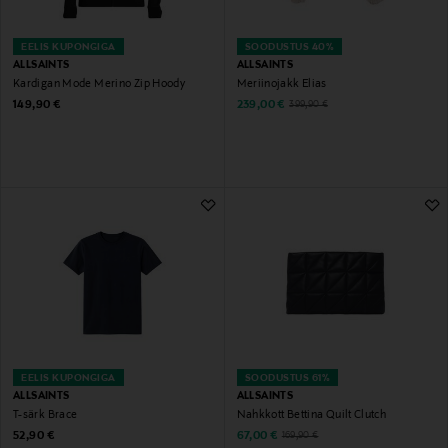
EELIS KUPONGIGA
SOODUSTUS 40%
ALLSAINTS
ALLSAINTS
Kardigan Mode Merino Zip Hoody
Meriinojakk Elias
Original Price
Discounted Price
Original Price
149,90 €
239,00 €
399,90 €
EELIS KUPONGIGA
SOODUSTUS 61%
ALLSAINTS
ALLSAINTS
T-särk Brace
Nahkkott Bettina Quilt Clutch
Original Price
Discounted Price
Original Price
52,90 €
67,00 €
169,90 €