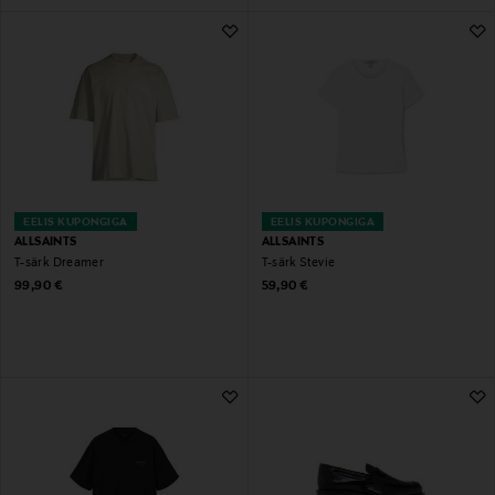
EELIS KUPONGIGA
EELIS KUPONGIGA
ALLSAINTS
ALLSAINTS
T-särk Dreamer
T-särk Stevie
Original Price
Original Price
99,90 €
59,90 €