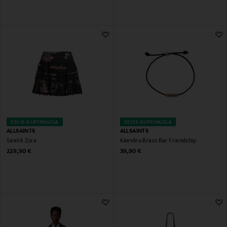
EELIS KUPONGIGA
EELIS KUPONGIGA
ALLSAINTS
ALLSAINTS
Seelik Zora
Käevõru Brass Bar Friendship
Original Price
Original Price
229,90 €
39,90 €