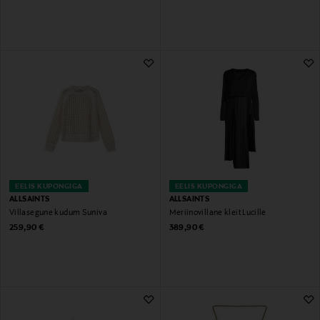
EELIS KUPONGIGA
EELIS KUPONGIGA
ALLSAINTS
ALLSAINTS
Villasegune kudum Suniva
Meriinovillane kleit Lucille
Original Price
Original Price
259,90 €
389,90 €