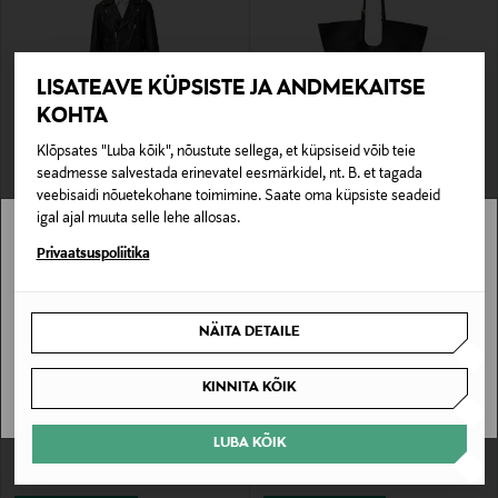
LISATEAVE KÜPSISTE JA ANDMEKAITSE
KOHTA
SOODUSTUS 40%
SOODUSTUS 42%
Klõpsates "Luba kõik", nõustute sellega, et küpsiseid võib teie
ALLSAINTS
ALLSAINTS
seadmesse salvestada erinevatel eesmärkidel, nt. B. et tagada
Nahkjakk Comet Biker
Nahkkott Ara E/W Tote
veebisaidi nõuetekohane toimimine. Saate oma küpsiste seadeid
Discounted Price
Discounted Price
Original Price
Original Price
329,00 €
197,40 €
549,90 €
339,90 €
igal ajal muuta selle lehe allosas.
Stockmann pole Sinu riigis saadaval.
Privaatsuspoliitika
Sinu riiki ei ole kohaletoimetamine saadaval.
NÄITA DETAILE
SAAN ARU
KINNITA KÕIK
LUBA KÕIK