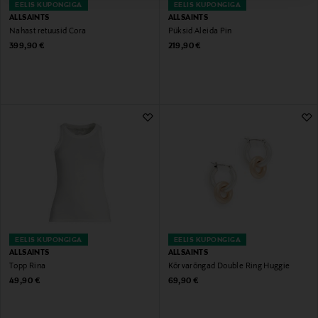
EELIS KUPONGIGA
EELIS KUPONGIGA
ALLSAINTS
ALLSAINTS
Nahast retuusid Cora
Püksid Aleida Pin
Original Price
Original Price
399,90 €
219,90 €
EELIS KUPONGIGA
EELIS KUPONGIGA
ALLSAINTS
ALLSAINTS
Topp Rina
Kõrvarõngad Double Ring Huggie
Original Price
Original Price
49,90 €
69,90 €