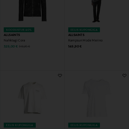
SOODUSTUS 40%
EELIS KUPONGIGA
ALLSAINTS
ALLSAINTS
Nahktagi Cora
Kampsun Mode Merino
Discounted Price
Original Price
Original Price
329,00 €
149,90 €
549,90 €
EELIS KUPONGIGA
EELIS KUPONGIGA