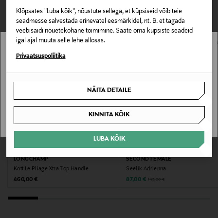
pidulikumateks sündmusteks.
LOE LISAKS
0,00 € – 4,90 €
VAATASID KA
Klõpsates "Luba kõik", nõustute sellega, et küpsiseid võib teie
seadmesse salvestada erinevatel eesmärkidel, nt. B. et tagada
Materjal
veebisaidi nõuetekohane toimimine. Saate oma küpsiste seadeid
100% viskoos
igal ajal muuta selle lehe allosas.
Stockmann pole Sinu riigis saadaval.
Privaatsuspoliitika
Hooldusjuhendid
Sinu riiki ei ole kohaletoimetamine saadaval.
Õrnpesu. Täpsemad pesujuhised leiate toote etiketilt
NÄITA DETAILE
SAAN ARU
Värv
KINNITA KÕIK
BLACK
LUBA KÕIK
Tootjamaa
SOODUSTUS 40%
INDONEESIA
LONGCHAMP
SECOND FEMALE
Kott Le Pliage Xtra Top Handle
Seelik Adrienna
Original Price
Discounted Price
Original Price
460,00 €
87,00 €
145,00 €
Valmistaja tootenumber
W102RE