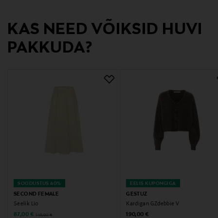
Tootja
Acc3ss Oy
KAS NEED VÕIKSID HUVI
PAKKUDA?
Tootja aadress
Vanha Talvitie 10 F, 00580, Helsinki, Finland
Digitaalne aadress
info@acc3ss.com
Märksõnad
allsaints, seelik, miniseelik, naiste seelik, igapäevane
seelik
SOODUSTUS 40%
EELIS KUPONGIGA
SECOND FEMALE
GESTUZ
Seelik Lio
Kardigan GZdebbie V
Discounted Price
Original Price
Original Price
87,00 €
190,00 €
145,00 €