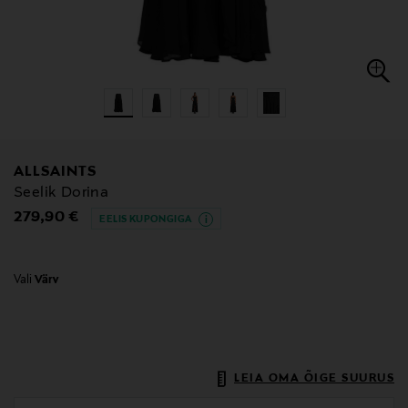
ALLSAINTS
Seelik Dorina
Original Price
279,90 €
EELIS KUPONGIGA
Vali
Värv
LEIA OMA ÕIGE SUURUS