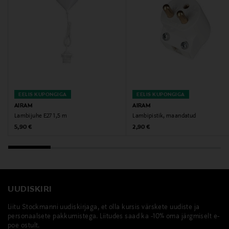
EELIS KUPONGIGA
EELIS KUPONGIGA
AIRAM
AIRAM
Lambijuhe E27 1,5 m
Lambipistik, maandatud
Original Price
Original Price
5,90 €
2,90 €
UUDISKIRI
Liitu Stockmanni uudiskirjaga, et olla kursis värskete uudiste ja
personaalsete pakkumistega. Liitudes saad ka -10% oma järgmiselt e-
poe ostult.