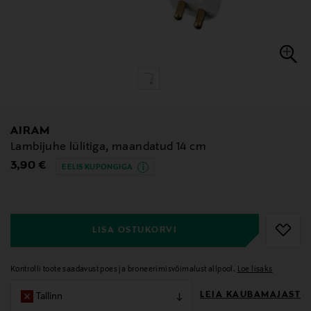
AIRAM
Lambijuhe lülitiga, maandatud 14 cm
Original Price
3,90 €
EELIS KUPONGIGA
null
null
LISA OSTUKORVI
Kontrolli toote saadavust poes ja broneerimisvõimalust allpool.
Loe lisaks
LEIA KAUBAMAJAST
Tallinn