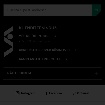
KLIENDITEENINDUS
VÕTKE ÜHENDUST
+372 6339539(pvm/mpm)
KORDUMA KIPPUVAD KÜSIMUSED
KAMPAANIATE TINGIMUSED
NÄITA ROHKEM
E-POOD
Instagram
Facebook
Pinterest
PÜSIKLIENDITEENINDUS