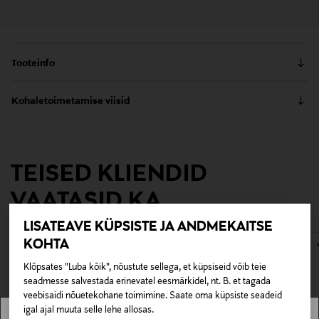
Tooteinfo
Lambijuhe lülitiga, maandatud 14 cm. Lambi
Kohaletoimetamise viisid
ühendusadapter.
Kättesaamine poest
Tootenumber
0,00 €
117246216
TEISED KLIENDID
Tarnimine pakiautomaati või postkontorisse
0,00 € – 4,90 €
VAATASID KA
Valmistaja tootenumber
6435200175113
LISATEAVE KÜPSISTE JA ANDMEKAITSE
KOHTA
Tootja
Klõpsates "Luba kõik", nõustute sellega, et küpsiseid võib teie
Airam Oy
seadmesse salvestada erinevatel eesmärkidel, nt. B. et tagada
veebisaidi nõuetekohane toimimine. Saate oma küpsiste seadeid
igal ajal muuta selle lehe allosas.
Tootja aadress