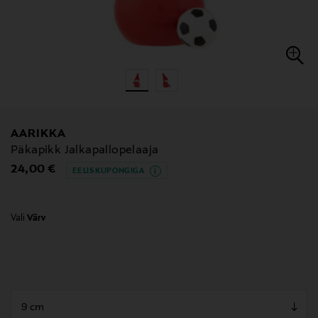
AARIKKA
Päkapikk Jalkapallopelaaja
Original Price
24,00 €
EELIS KUPONGIGA
Vali
Värv
null
null