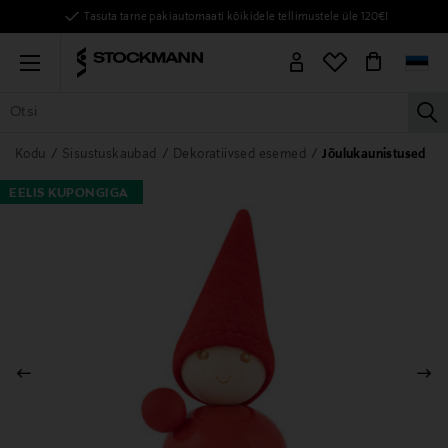
Tasuta tarne pakiautomaati kõikidele tellimustele üle 120€!
Menu
la
KÕIK TOOTED
NAISED
MEHED
LAPSED
KODU
KOSMEE
Kodu
Sisustuskaubad
Dekoratiivsed esemed
Jõulukaunistused
EELIS KUPONGIGA