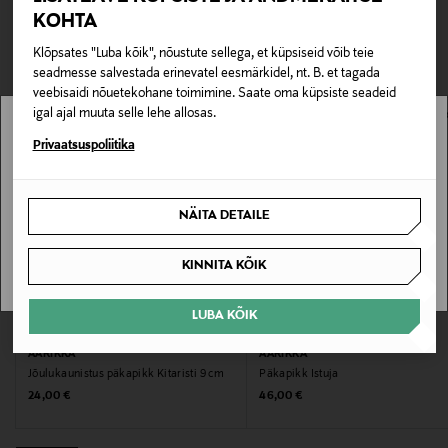
TEISED KLIENDID
Tarnimine pakiautomaati või postkontorisse
Tootenumber
KOHTA
0,00 € – 4,90 €
VAATASID KA
164358573
Klõpsates "Luba kõik", nõustute sellega, et küpsiseid võib teie
seadmesse salvestada erinevatel eesmärkidel, nt. B. et tagada
veebisaidi nõuetekohane toimimine. Saate oma küpsiste seadeid
Materjal
igal ajal muuta selle lehe allosas.
Vaher ja vilt
Stockmann pole Sinu riigis saadaval.
Privaatsuspoliitika
Värv
Sinu riiki ei ole kohaletoimetamine saadaval.
C600 RED
NÄITA DETAILE
SAAN ARU
Suurus
KINNITA KÕIK
9 cm
LUBA KÕIK
EELIS KUPONGIGA
EELIS KUPONGIGA
Tootjamaa
AARIKKA
AARIKKA
SOOME
Jõulukaunistus päkapikk Kitaristi 9 cm
Päkapikk Istuja
Original Price
Original Price
24,00 €
46,00 €
Valmistaja tootenumber