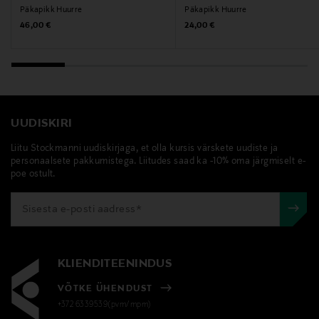
Päkapikk Huurre
Päkapikk Huurre
Original Price
Original Price
46,00 €
24,00 €
UUDISKIRI
Liitu Stockmanni uudiskirjaga, et olla kursis värskete uudiste ja
personaalsete pakkumistega. Liitudes saad ka -10% oma järgmiselt e-
poe ostult.
KLIENDITEENINDUS
VÕTKE ÜHENDUST
+372 6339539(pvm/mpm)