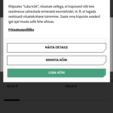
VAATASID KA
171798997
avamata originaalpakendis.
Klõpsates "Luba kõik", nõustute sellega, et küpsiseid võib teie
E-POE TAGASTUSED
seadmesse salvestada erinevatel eesmärkidel, nt. B. et tagada
Materjal
veebisaidi nõuetekohane toimimine. Saate oma küpsiste seadeid
Küünlavaha, lõhn, klaas
igal ajal muuta selle lehe allosas.
Stockmann pole Sinu riigis saadaval.
Privaatsuspoliitika
Tooteohutusalane väide
Sinu riiki ei ole kohaletoimetamine saadaval.
nan
NÄITA DETAILE
SAAN ARU
Värv
KINNITA KÕIK
NOCOL
LUBA KÕIK
Suurus
LANCÔME
YVES SAINT LAURENT
Lõhnaküünal Le Parfum, 220 g
Lõhnaküünal Le Vestiaire Paris 70, 2
220 G
Original Price
Original Price
86,50 €
105,00 €
Tootjamaa
PRANTSUSMAA