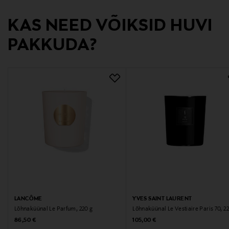
Valmistaja tootenumber
KAS NEED VÕIKSID HUVI
LE9578
PAKKUDA?
Tootja
Loreal Finland Oy
Tootja aadress
Keilaranta 13 A, 02150, Espoo, Finland
Digitaalne aadress
neuvonta@loreal.com
Märksõnad
lõhnaküünal, toa lõhn, kingiidee, Yves Saint Laurent
LANCÔME
YVES SAINT LAURENT
Lõhnaküünal Le Parfum, 220 g
Lõhnaküünal Le Vestiaire Paris 70, 2
Original Price
Original Price
86,50 €
105,00 €