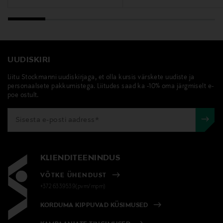
UUDISKIRI
Liitu Stockmanni uudiskirjaga, et olla kursis värskete uudiste ja
personaalsete pakkumistega. Liitudes saad ka -10% oma järgmiselt e-
poe ostult.
KLIENDITEENINDUS
VÕTKE ÜHENDUST
+372 6339539(pvm/mpm)
KORDUMA KIPPUVAD KÜSIMUSED