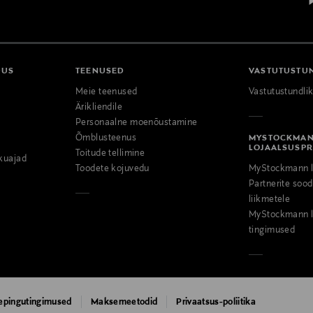
DUS
TEENUSED
VASTUTUSTU
Meie teenused
Vastutustundli
Ärikliendile
Personaalne moenõustamine
Õmblusteenus
MYSTOCKMA
LOJAALSUSP
Toitude tellimine
kuajad
Toodete kojuvedu
MyStockmann l
Partnerite so
liikmetele
MyStockmann l
tingimused
epingutingimused
Maksemeetodid
Privaatsus-poliitika