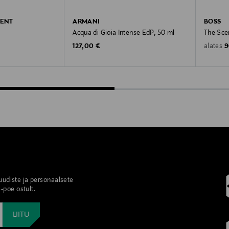
RENT
ARMANI
BOSS
Acqua di Gioia Intense EdP, 50 ml
The Sce
Original Price
O
127,00 €
9
alates
 uudiste ja personaalsete
-poe ostult.