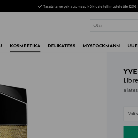
Tasuta tarne pakiautomaati kõikidele tellimustele üle 120€!
U
KOSMEETIKA
DELIKATESS
MYSTOCKMANN
UUE
YVE
Libr
alate
n
Vali
n