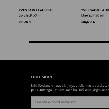
YVES SAINT LAURENT
YVES SAINT LAU
Libre EdP 30 ml
Libre EdP 50 ml
Original Price
Original Price
99,00 €
138,00 €
UUDISKIRI
Liitu Stockmanni uudiskirjaga, et olla kursis värskete
pakkumistega. Liitudes saad ka -10% oma järgmiselt e