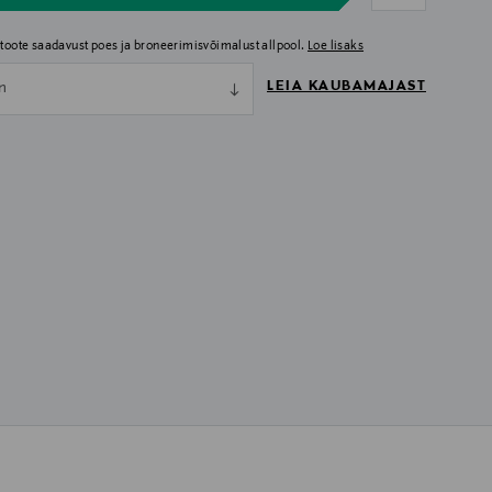
i toote saadavust poes ja broneerimisvõimalust allpool.
Loe lisaks
LEIA KAUBAMAJAST
nn