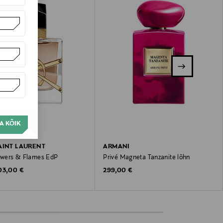
A KÕIK
AINT LAURENT
ARMANI
lowers & Flames EdP
Privé Magneta Tanzanite lõhn
riginal Price
Original Price
03,00 €
299,00 €