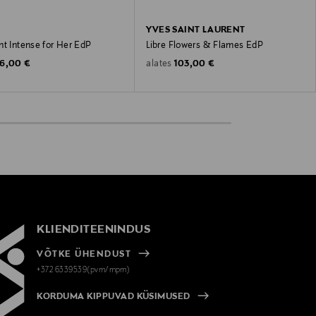
YVES SAINT LAURENT
nt Intense for Her EdP
Libre Flowers & Flames EdP
riginal Price
Original Price
6,00 €
103,00 €
alates
KLIENDITEENINDUS
VÕTKE ÜHENDUST
+372 6339539(pvm/mpm)
KORDUMA KIPPUVAD KÜSIMUSED