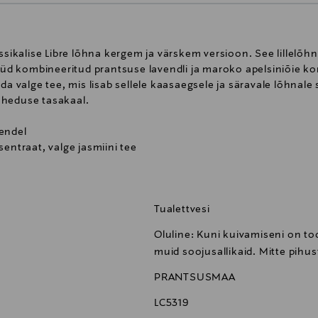
assikalise Libre lõhna kergem ja värskem versioon. See lillelõ
nüüd kombineeritud prantsuse lavendli ja maroko apelsiniõie ko
eda valge tee, mis lisab sellele kaasaegsele ja säravale lõhna
aheduse tasakaal.
endel
sentraat, valge jasmiini tee
aba ja just seda ülistab ka Yves Saint Laurent'i keskne väärtu
Tualettvesi
 Omaenda tingimustel. Libre tualettvesi tõstab vabaduse uuel
aks on olnud lõhna tugev olemus. Yves Saint Laurent disainis 
Oluline: Kuni kuivamiseni on tood
 Beauty lõhnasaadik Dua Lipa.
muid soojusallikaid. Mitte pihu
PRANTSUSMAA
LC5319