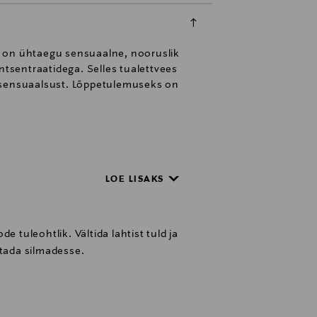
hn on ühtaegu sensuaalne, nooruslik
ntsentraatidega. Selles tualettvees
le sensuaalsust. Lõppetulemuseks on
LOE LISAKS
s vabadus. Vabadus olla sina ise.
e tasemele: Elu vaba ja enesekindla
ju ka esimese naistele mõeldud
e tuleohtlik. Vältida lahtist tuld ja
stada silmadesse.