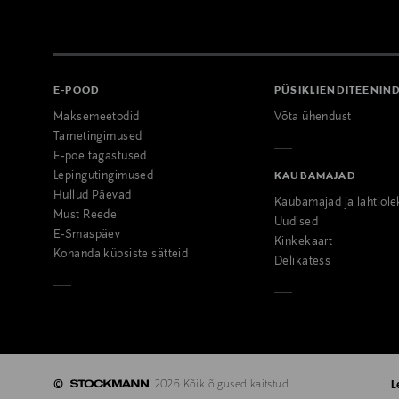
E-POOD
PÜSIKLIENDITEENIN
Maksemeetodid
Võta ühendust
Tarnetingimused
E-poe tagastused
Lepingutingimused
KAUBAMAJAD
Hullud Päevad
Kaubamajad ja lahtiole
Must Reede
Uudised
E-Smaspäev
Kinkekaart
Kohanda küpsiste sätteid
Delikatess
©
2026 Kõik õigused kaitstud
L