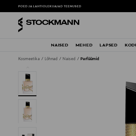
POED JA LAHTIOLEKUAJAD
TEENUSED
NAISED
MEHED
LAPSED
KOD
Kosmeetika
Lõhnad
Naised
Parfüümid