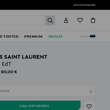
MYSTOCKMANN
label.header.go
D TOOTED
PREMIUM
OUTLET
EESTI
S SAINT LAURENT
e EdT
Original Price
90,00 €
s
ull
 suurus
ull
LISA OSTUKORVI