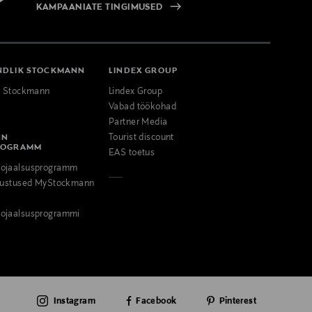
KAMPAANIATE TINGIMUSED
NDLIK STOCKMANN
LINDEX GROUP
k Stockmann
Lindex Group
Vabad töökohad
Partner Media
NN
Tourist discount
ROGRAMM
EAS toetus
ojaalsusprogramm
odustused MyStockmann
ojaalsusprogrammi
Instagram
Facebook
Pinterest