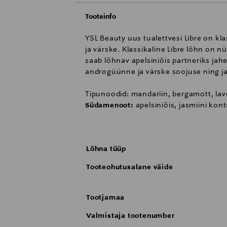
Tooteinfo
YSL Beauty uus tualettvesi Libre on kl
ja värske. Klassikaline Libre lõhn on 
saab lõhnav apelsiniõis partneriks jah
androgüünne ja värske soojuse ning j
Tipunoodid: mandariin, bergamott, lav
Südamenoot:
apelsiniõis, jasmiini kont
Põhinoot:
muskus, vanill, merevaik.
Prantsuskeelne sõna "libre" tähendab v
Lõhna tüüp
Vabadus valida. Ilma kompromissideta.
naisena. Libre pudeli disaini lähtekoh
Tooteohutusalane väide
smokingu. Lõhna reklaamnäoks on YSL
Tootjamaa
Valmistaja tootenumber