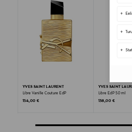
+
Eel
+
Tur
+
Sta
YVES SAINT LAURENT
YVES SAINT LAU
Libre Vanille Couture EdP
Libre EdP 50 ml
Original Price
Original Price
154,00 €
138,00 €