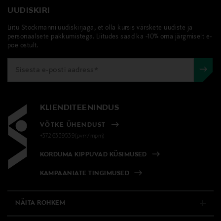
UUDISKIRI
Liitu Stockmanni uudiskirjaga, et olla kursis värskete uudiste ja
personaalsete pakkumistega. Liitudes saad ka -10% oma järgmiselt e-
poe ostult.
KLIENDITEENINDUS
VÕTKE ÜHENDUST
+372 6339539(pvm/mpm)
KORDUMA KIPPUVAD KÜSIMUSED
KAMPAANIATE TINGIMUSED
NÄITA ROHKEM