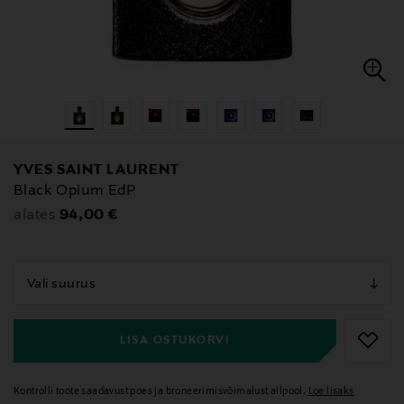
YVES SAINT LAURENT
Black Opium EdP
Original Price
94,00 €
alates
null
null
LISA OSTUKORVI
Kontrolli toote saadavust poes ja broneerimisvõimalust allpool.
Loe lisaks