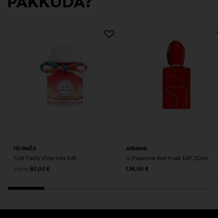
PAKKUDA?
Digitaalne aadress
neuvonta@loreal.com
HERMÈS
ARMANI
Tutti Twilly d'Hermès EdP
Si Passione Red Musk EdP, 50ml
Original Price
Original Price
alates
87,00 €
138,00 €