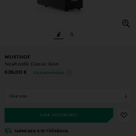
WUSTHOF
Noahoidik Classic Ikon
Original Price
629,00 €
EELIS KUPONGIGA
null
null
LISA OSTUKORVI
TARNEAEG 3-10 TÖÖPÄEVA