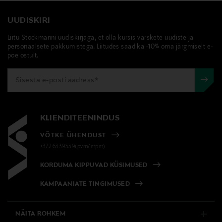
UUDISKIRI
Liitu Stockmanni uudiskirjaga, et olla kursis värskete uudiste ja
personaalsete pakkumistega. Liitudes saad ka -10% oma järgmiselt e-
poe ostult.
KLIENDITEENINDUS
VÕTKE ÜHENDUST
+372 6339539(pvm/mpm)
KORDUMA KIPPUVAD KÜSIMUSED
KAMPAANIATE TINGIMUSED
NÄITA ROHKEM