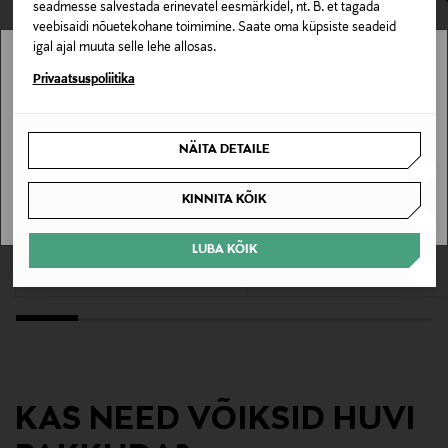
seadmesse salvestada erinevatel eesmärkidel, nt. B. et tagada
veebisaidi nõuetekohane toimimine. Saate oma küpsiste seadeid
Materjal
igal ajal muuta selle lehe allosas.
teras
Stockmann pole Sinu riigis saadaval.
Privaatsuspoliitika
Värv
Sinu riiki ei ole kohaletoimetamine saadaval.
NÄITA DETAILE
10
SAAN ARU
KINNITA KÕIK
Suurus
EELIS KUPONGIGA
EELIS KUPONGIGA
One size
WUSTHOF
WUSTHOF
LUBA KÕIK
Classic noaplokk
Classic kokanuga 16 cm
Original Price
Original Price
519,00 €
105,00 €
Tootjamaa
SAKSAMAA
Tootja
WÜSTHOF GmbH
KAS NEED VÕIKSID HUVI