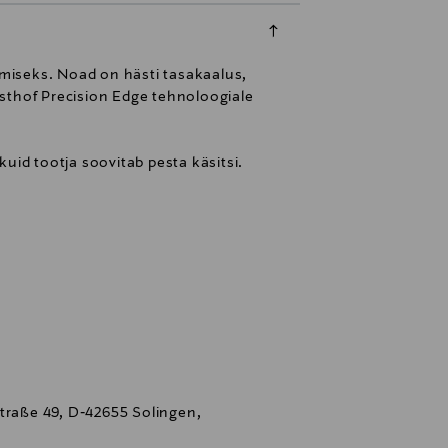
miseks. Noad on hästi tasakaalus,
üsthof Precision Edge tehnoloogiale
uid tootja soovitab pesta käsitsi.
aße 49, D‑42655 Solingen,