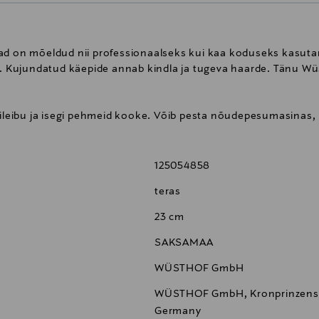
ad on mõeldud nii professionaalseks kui kaa koduseks kasuta
du. Kujundatud käepide annab kindla ja tugeva haarde. Tänu W
õileibu ja isegi pehmeid kooke. Võib pesta nõudepesumasinas, k
125054858
teras
23 cm
SAKSAMAA
WÜSTHOF GmbH
WÜSTHOF GmbH, Kronprinzenstr
Germany