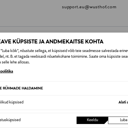
support.eu@wusthof.com
EAVE KÜPSISTE JA ANDMEKAITSE KOHTA
0,00 €
"Luba kõik", nõustute sellega, et küpsiseid võib teie seadmesse salvestada erine
el, nt. B. et tagada veebisaidi nõuetekohane toimimine. Saate oma küpsiste sead
SID KA
0,00 € – 4,90 €
se
 selle lehe allosas.
poliitika
TE RÜHMADE HALDAMINE
alikud küpsised
Alati 
istusküpsised
Keeldu
Luba