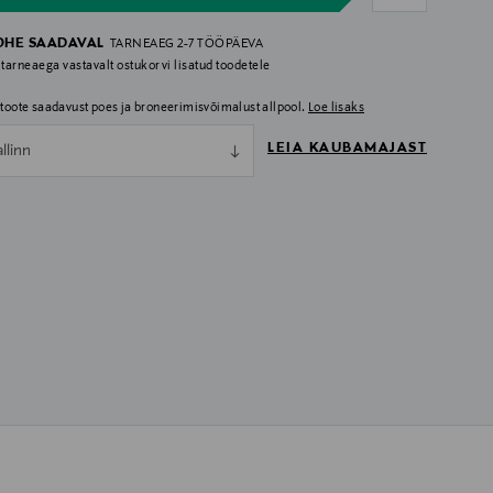
OHE SAADAVAL
TARNEAEG 2-7 TÖÖPÄEVA
 tarneaega vastavalt ostukorvi lisatud toodetele
i toote saadavust poes ja broneerimisvõimalust allpool.
Loe lisaks
LEIA KAUBAMAJAST
allinn