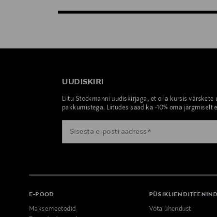
UUDISKIRI
Liitu Stockmanni uudiskirjaga, et olla kursis värskete
pakkumistega. Liitudes saad ka -10% oma järgmiselt e
E-POOD
PÜSIKLIENDITEENIN
Maksemeetodid
Võta ühendust