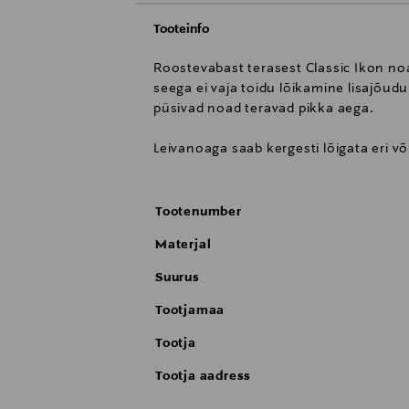
Tooteinfo
Roostevabast terasest Classic Ikon no
seega ei vaja toidu lõikamine lisajõu
püsivad noad teravad pikka aega.
Leivanoaga saab kergesti lõigata eri v
Tootenumber
Materjal
Suurus
Tootjamaa
Tootja
Tootja aadress