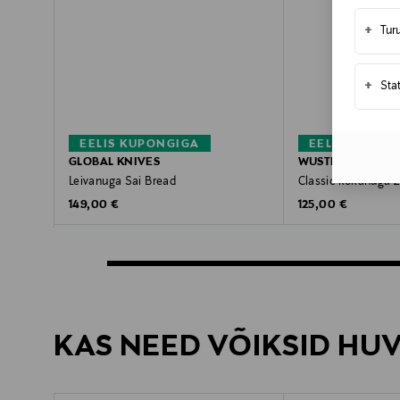
+
Tur
+
Sta
EELIS KUPONGIGA
EELIS KUPON
GLOBAL KNIVES
WUSTHOF
Leivanuga Sai Bread
Classic kokanuga 
Original Price
Original Price
149,00 €
125,00 €
KAS NEED VÕIKSID HU