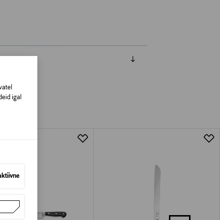
vatel
eid igal
aktiivne