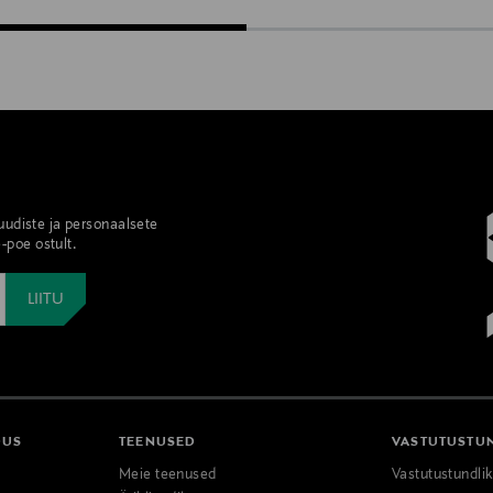
 uudiste ja personaalsete
-poe ostult.
DUS
TEENUSED
VASTUTUSTU
Meie teenused
Vastutustundli