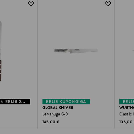
MYSTOCKMANN EELIS 20%
EELIS KUPONGIGA
EELI
GLOBAL KNIVES
WUSTH
Leivanuga G-9
Classic 
e
Original Price
Original
rice
145,00 €
105,00