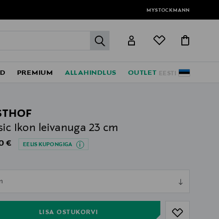
MYSTOCKMANN
label.header.go
ED
PREMIUM
ALLAHINDLUS
OUTLET
EESTI
STHOF
sic Ikon leivanuga 23 cm
al Price
0 €
EELIS KUPONGIGA
ull
m
ull
LISA OSTUKORVI