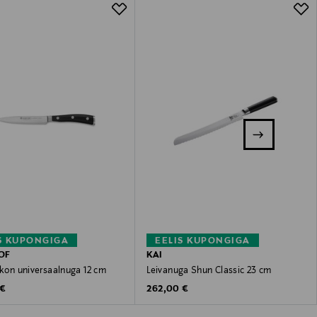
S KUPONGIGA
EELIS KUPONGIGA
OF
KAI
Ikon universaalnuga 12 cm
Leivanuga Shun Classic 23 cm
 Price
Original Price
 €
262,00 €