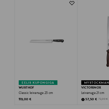
EELIS KUPONGIGA
WUSTHOF
VICTORINOX
Classic leivanuga 23 cm
Leivanuga 21 cm
Original Price
Discounted Pric
Original P
119,00 €
57,50 €
72,00 €