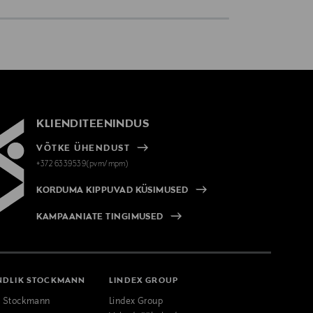
KLIENDITEENINDUS
VÕTKE ÜHENDUST
+372 6339539(pvm/mpm)
KORDUMA KIPPUVAD KÜSIMUSED
KAMPAANIATE TINGIMUSED
NDLIK STOCKMANN
LINDEX GROUP
k Stockmann
Lindex Group