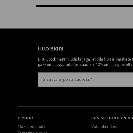
UUDISKIRI
Liitu Stockmanni uudiskirjaga, et olla kursis värskete
pakkumistega. Liitudes saad ka -10% oma järgmiselt e
E-POOD
PÜSIKLIENDITEENIN
Maksemeetodid
Võta ühendust