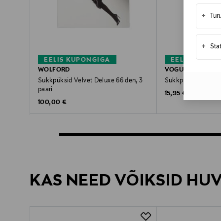
+
Tur
+
Sta
EELIS KUPONGIGA
EELIS KUPON
WOLFORD
VOGUE
Sukkpüksid Velvet Deluxe 66 den, 3
Sukkpüksid Elegan
paari
Original Price
15,95 €
Original Price
100,00 €
KAS NEED VÕIKSID HU