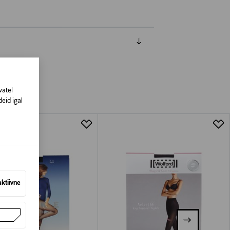
vatel
eid igal
aktiivne