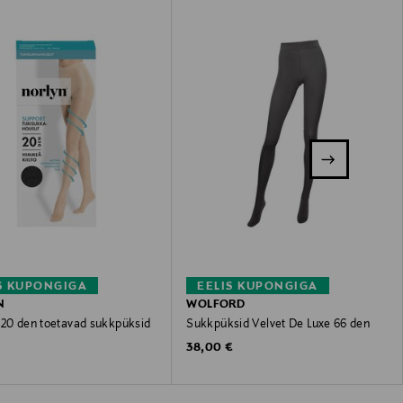
S KUPONGIGA
EELIS KUPONGIGA
N
WOLFORD
 20 den toetavad sukkpüksid
Sukkpüksid Velvet De Luxe 66 den
 Price
Original Price
38,00 €