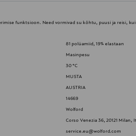
erimise funktsioon. Need vormivad su kõhtu, puusi ja reisi, k
81 polüamiid, 19% elastaan
Masinpesu
30 °C
MUSTA
AUSTRIA
14669
Wolford
Corso Venezia 36, 20121 Milan, I
service.eu@wolford.com