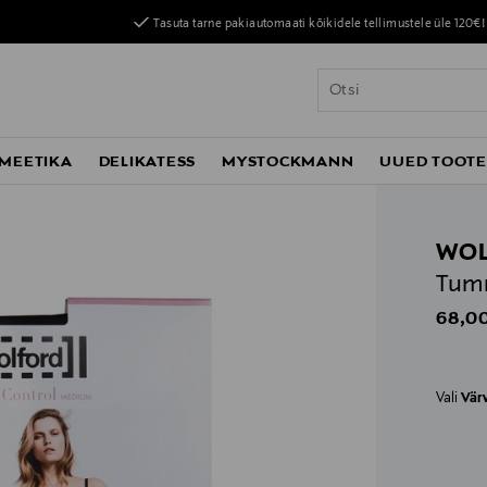
Tasuta tarne pakiautomaati kõikidele tellimustele üle 120€!
MEETIKA
DELIKATESS
MYSTOCKMANN
UUED TOOT
WO
Tumm
Origin
68,00
Vali
Vär