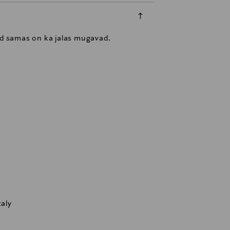
uid samas on ka jalas mugavad.
taly