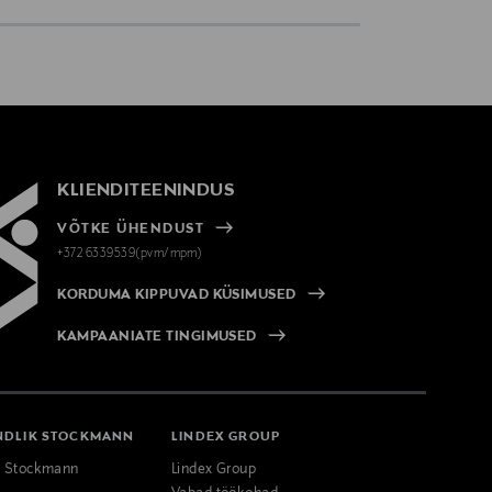
KLIENDITEENINDUS
VÕTKE ÜHENDUST
+372 6339539(pvm/mpm)
KORDUMA KIPPUVAD KÜSIMUSED
KAMPAANIATE TINGIMUSED
NDLIK STOCKMANN
LINDEX GROUP
k Stockmann
Lindex Group