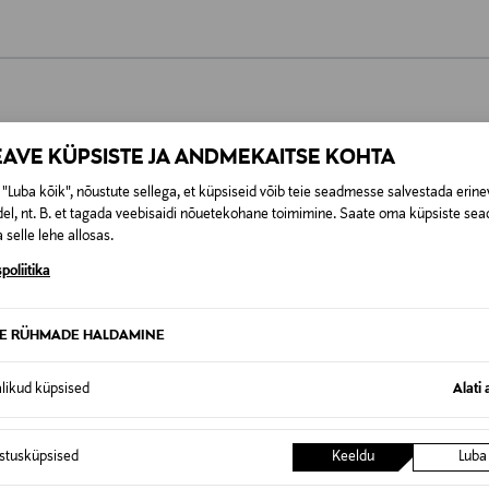
0,00 €
EAVE KÜPSISTE JA ANDMEKAITSE KOHTA
SID KA
0,00 € – 4,90 €
se
"Luba kõik", nõustute sellega, et küpsiseid võib teie seadmesse salvestada erine
el, nt. B. et tagada veebisaidi nõuetekohane toimimine. Saate oma küpsiste sead
 selle lehe allosas.
poliitika
TE RÜHMADE HALDAMINE
alikud küpsised
Alati 
istusküpsised
Keeldu
Luba