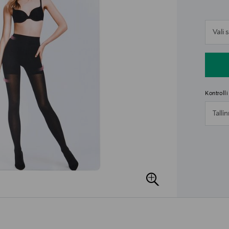
n
Vali
n
Kontroll
Talli