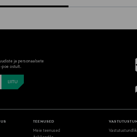
 uudiste ja personaalsete
-poe ostult.
DUS
TEENUSED
VASTUTUSTU
Meie teenused
Vastutustundli