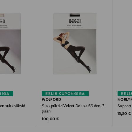
GIGA
EELIS KUPONGIGA
EELI
WOLFORD
NORLY
den sukkpüksid
Sukkpüksid Velvet Deluxe 66 den, 3
Support
paari
Original
15,50 €
Original Price
100,00 €