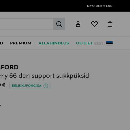
MYSTOCKMANN
label.header.go
ED
PREMIUM
ALLAHINDLUS
OUTLET
EESTI
LFORD
y 66 den support sukkpüksid
al Price
 €
EELIS KUPONGIGA
v