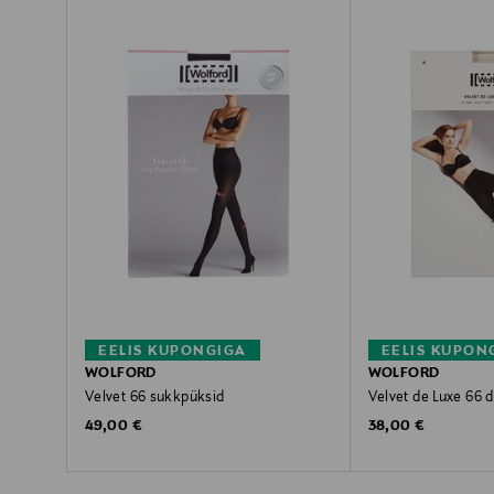
EELIS KUPONGIGA
EELIS KUPON
WOLFORD
WOLFORD
Velvet 66 sukkpüksid
Velvet de Luxe 66 
Original Price
Original Price
49,00 €
38,00 €