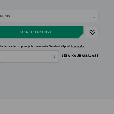
ull
 suurus
ull
LISA OSTUKORVI
i toote saadavust poes ja broneerimisvõimalust allpool.
Loe lisaks
LEIA KAUBAMAJAST
nn