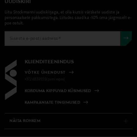
UUDISKIRI
Liitu Stockmanni uudiskirjaga, et olla kursis värskete uudiste ja
personaalsete pakkumistega. Liitudes saad ka -10% oma järgmiselt e-
poe ostult.
KLIENDITEENINDUS
VÕTKE ÜHENDUST
+372 6339539(pvm/mpm)
KORDUMA KIPPUVAD KÜSIMUSED
KAMPAANIATE TINGIMUSED
NÄITA ROHKEM
E-POOD