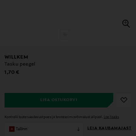
WILLKEM
Tasku peegel
Original Price
1,70 €
null
null
LISA OSTUKORVI
Kontrolli toote saadavust poes ja broneerimisvõimalust allpool.
Loe lisaks
LEIA KAUBAMAJAST
Tallinn