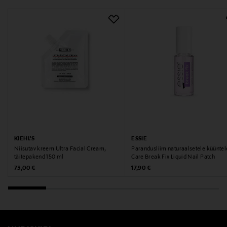
KIEHL'S
ESSIE
Niisutav kreem Ultra Facial Cream,
Parandusliim naturaalsetele küüntel
täitepakend 150 ml
Care Break Fix Liquid Nail Patch
Original Price
Original Price
73,00 €
17,90 €