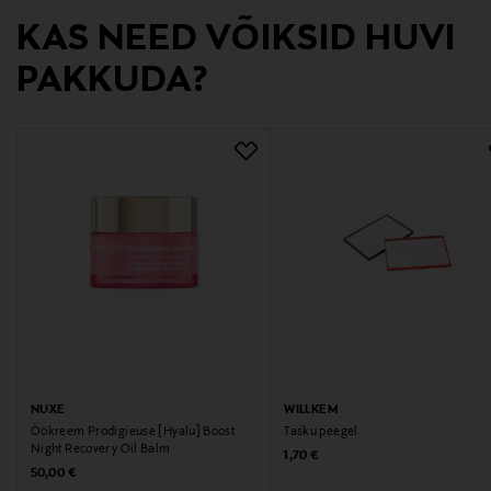
KAS NEED VÕIKSID HUVI
PAKKUDA?
NUXE
WILLKEM
Öökreem Prodigieuse [Hyalu] Boost
Tasku peegel
Night Recovery Oil Balm
Original Price
1,70 €
Original Price
50,00 €