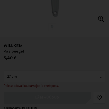
WILLKEM
Käsipeegel
Original Price
5,40 €
null
null
Pole saadaval kaubamajas ja veebipoes.
LÄBIMÜÜDUD
ASUKOHTA EI LEITUD