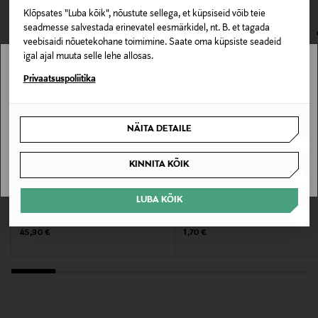
Klõpsates "Luba kõik", nõustute sellega, et küpsiseid võib teie
Z8712
E-POE TAGASTUSED
seadmesse salvestada erinevatel eesmärkidel, nt. B. et tagada
veebisaidi nõuetekohane toimimine. Saate oma küpsiste seadeid
Tootja
igal ajal muuta selle lehe allosas.
PRV CAPITAL OY
Stockmann pole Sinu riigis saadaval.
Privaatsuspoliitika
Sinu riiki ei ole kohaletoimetamine saadaval.
Tootja aadress
NÄITA DETAILE
Korsholmantie 8 A3, 00900 Helsinki, Finland
SAAN ARU
KINNITA KÕIK
Digitaalne aadress
willkem@willkem.fi
LUBA KÕIK
BROWGAME COSMETICS
WILLKEM
Meigipeegel Signature Suction Mirror
Tasku peegel
Original Price
Original Price
45,90 €
1,70 €