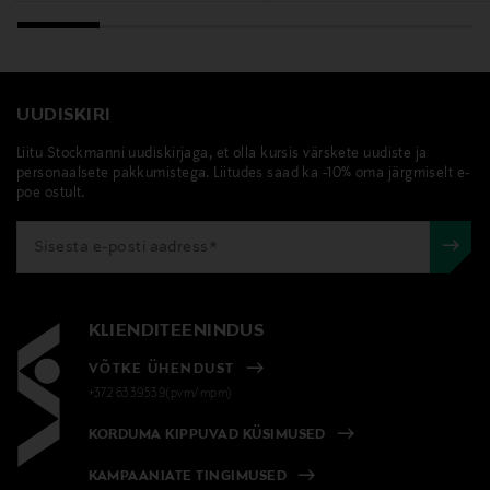
UUDISKIRI
Liitu Stockmanni uudiskirjaga, et olla kursis värskete uudiste ja
personaalsete pakkumistega. Liitudes saad ka -10% oma järgmiselt e-
poe ostult.
KLIENDITEENINDUS
VÕTKE ÜHENDUST
+372 6339539(pvm/mpm)
KORDUMA KIPPUVAD KÜSIMUSED
KAMPAANIATE TINGIMUSED