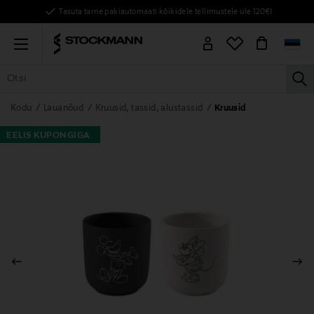
Tasuta tarne pakiautomaati kõikidele tellimustele üle 120€!
Menu
la
KÕIK TOOTED
NAISED
MEHED
LAPSED
KODU
KOSMEE
Kodu
Lauanõud
Kruusid, tassid, alustassid
Kruusid
EELIS KUPONGIGA