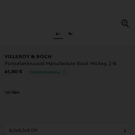
VILLEROY & BOCH
Portselankruusid Manufacture Rock Mickey, 2 tk
Original Price
41,90 €
EELIS KUPONGIGA
Vali
Värv
null
null