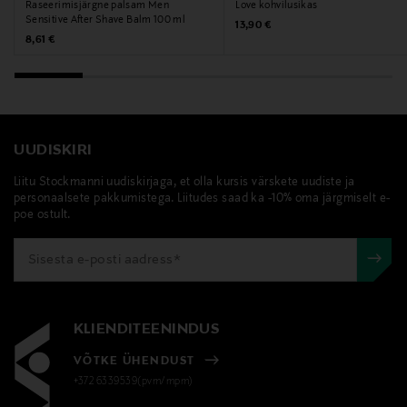
Raseerimisjärgne palsam Men
Love kohvilusikas
villeroy & boch, kruusid, disney kruusid, mikihiir, minni
Sensitive After Shave Balm 100 ml
Original Price
13,90 €
Original Price
hiir, portselankruusid
8,61 €
UUDISKIRI
Liitu Stockmanni uudiskirjaga, et olla kursis värskete uudiste ja
personaalsete pakkumistega. Liitudes saad ka -10% oma järgmiselt e-
poe ostult.
KLIENDITEENINDUS
VÕTKE ÜHENDUST
+372 6339539(pvm/mpm)