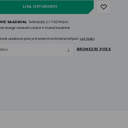
LISA OSTUKORVI
OHE SAADAVAL
TARNEAEG 2-7 TÖÖPÄEVA
 tarneaega vastavalt ostukorvi lisatud toodetele
i toote saadavust poes ja broneerimisvõimalust allpool.
Loe lisaks
BRONEERI POES
allinn