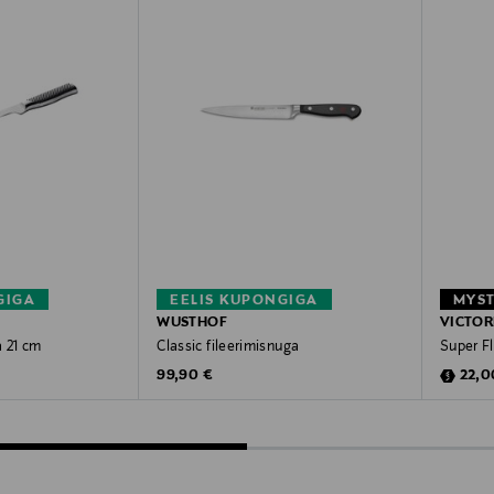
GIGA
EELIS KUPONGIGA
MYST
WUSTHOF
VICTOR
a 21 cm
Classic fileerimisnuga
Super Fl
Original Price
Disco
99,90 €
22,0