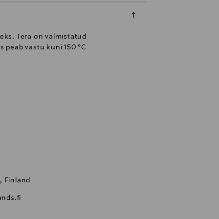
seks. Tera on valmistatud
is peab vastu kuni 150 °C
, Finland
nds.fi