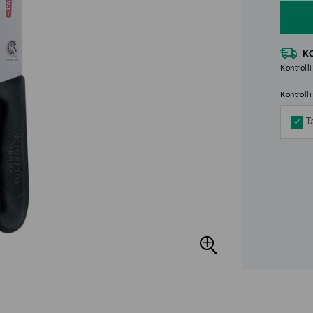
K
Kontrolli
Kontroll
T