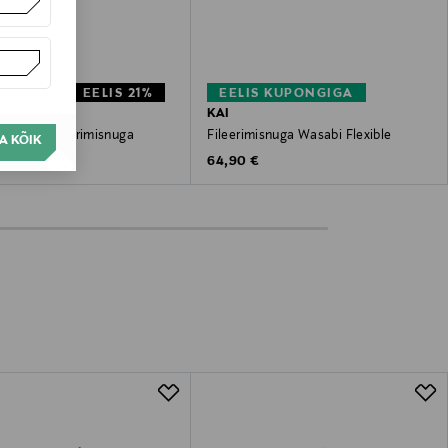
OCKMANN EELIS 21%
EELIS KUPONGIGA
S
KAI
al Form fileerimisnuga
Fileerimisnuga Wasabi Flexible
A KÕIK
unted Price
Original Price
Original Price
0 €
64,90 €
25,99 €