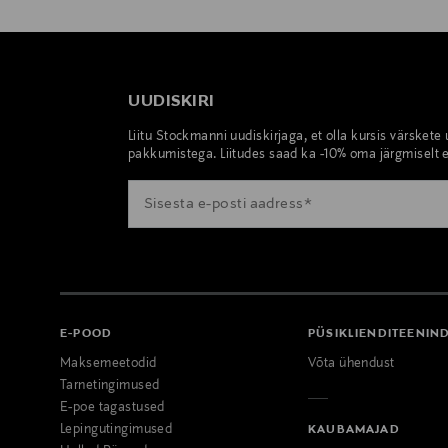
UUDISKIRI
Liitu Stockmanni uudiskirjaga, et olla kursis värskete
pakkumistega. Liitudes saad ka -10% oma järgmiselt e
E-POOD
PÜSIKLIENDITEENIN
Maksemeetodid
Võta ühendust
Tarnetingimused
E-poe tagastused
Lepingutingimused
KAUBAMAJAD