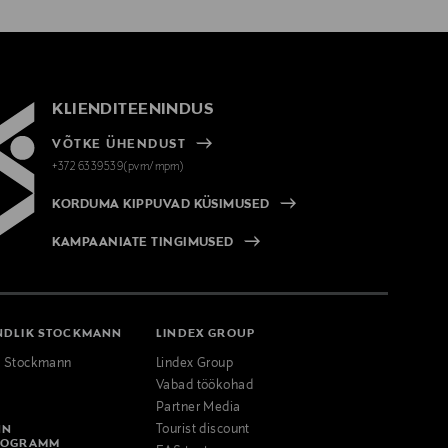
KLIENDITEENINDUS
VÕTKE ÜHENDUST
+372 6339539(pvm/mpm)
KORDUMA KIPPUVAD KÜSIMUSED
KAMPAANIATE TINGIMUSED
NDLIK STOCKMANN
LINDEX GROUP
k Stockmann
Lindex Group
Vabad töökohad
Partner Media
NN
Tourist discount
ROGRAMM