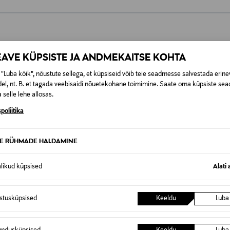
0,00 €
EAVE KÜPSISTE JA ANDMEKAITSE KOHTA
SID KA
0,00 € – 4,90 €
se
"Luba kõik", nõustute sellega, et küpsiseid võib teie seadmesse salvestada erine
el, nt. B. et tagada veebisaidi nõuetekohane toimimine. Saate oma küpsiste sead
 selle lehe allosas.
poliitika
TE RÜHMADE HALDAMINE
alikud küpsised
Alati 
istusküpsised
Keeldu
Luba