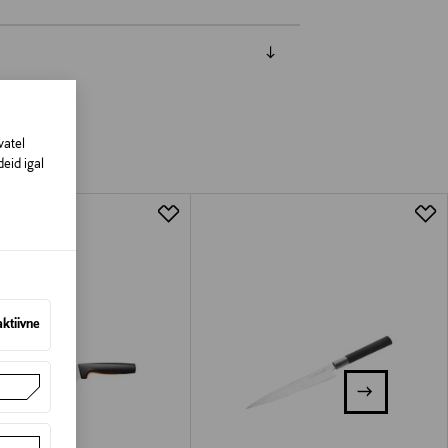
vatel
eid igal
aktiivne