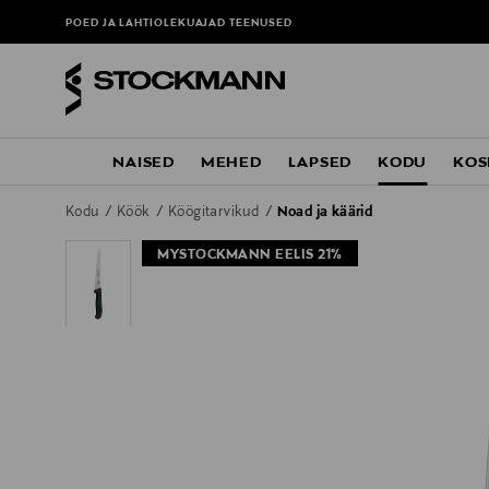
POED JA LAHTIOLEKUAJAD
TEENUSED
NAISED
MEHED
LAPSED
KODU
KOS
Kodu
Köök
Köögitarvikud
Noad ja käärid
MYSTOCKMANN EELIS 21%