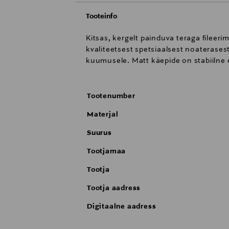
Tooteinfo
Kitsas, kergelt painduva teraga fileer
kvaliteetsest spetsiaalsest noaterases
kuumusele. Matt käepide on stabiilne e
Tootenumber
Materjal
Suurus
Tootjamaa
Tootja
Tootja aadress
Digitaalne aadress