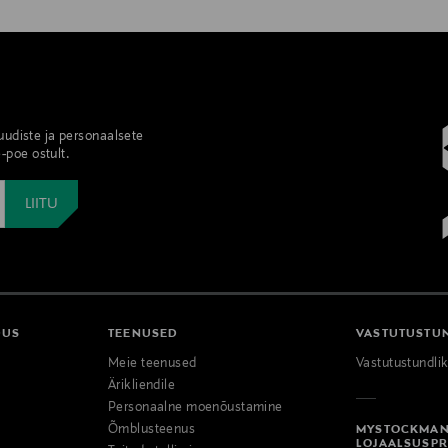
 uudiste ja personaalsete
-poe ostult.
DUS
TEENUSED
VASTUTUSTU
Meie teenused
Vastutustundli
Ärikliendile
Personaalne moenõustamine
Õmblusteenus
MYSTOCKMA
LOJAALSUSP