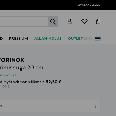
MYSTOCKMANN
label.header.go
ED
PREMIUM
ALLAHINDLUS
OUTLET
EESTI
TORINOX
erimisnuga 20 cm
lahindlust
Discounted Price
32,50 €
d MyStockmann liikmele
riginal Price
41,00 €
ull
m
ull