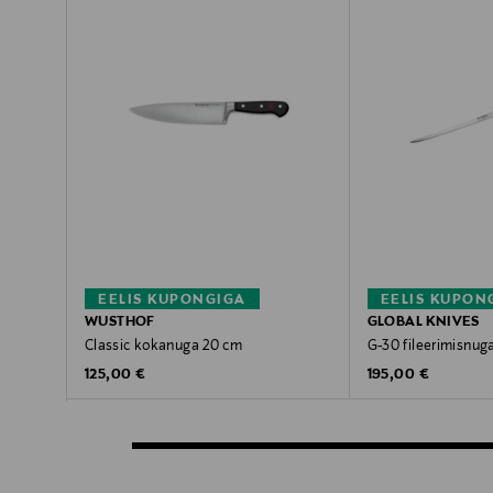
EELIS KUPONGIGA
EELIS KUPON
WUSTHOF
GLOBAL KNIVES
Classic kokanuga 20 cm
G-30 fileerimisnug
Original Price
Original Price
125,00 €
195,00 €