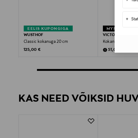
+
Tur
+
Sta
EELIS KUPONGIGA
WUSTHOF
VICTORINOX
Classic kokanuga 20 cm
Kokanuga 20 cm
Original Price
Discounted Pric
Original P
125,00 €
51,00 €
64,00 €
KAS NEED VÕIKSID HU