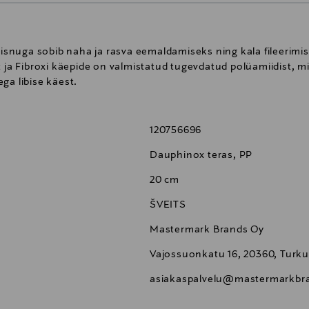
imisnuga sobib naha ja rasva eemaldamiseks ning kala fileerimi
t ja Fibroxi käepide on valmistatud tugevdatud polüamiidist, m
ga libise käest.
120756696
Dauphinox teras, PP
20 cm
ŠVEITS
Mastermark Brands Oy
Vajossuonkatu 16, 20360, Turku
asiakaspalvelu@mastermarkbra