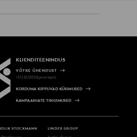
KLIENDITEENINDUS
VÕTKE ÜHENDUST
+372 6339539(pvm/mpm)
KORDUMA KIPPUVAD KÜSIMUSED
KAMPAANIATE TINGIMUSED
NDLIK STOCKMANN
LINDEX GROUP