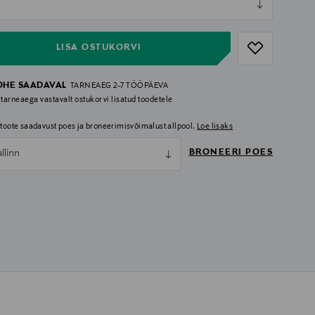
ull
LISA OSTUKORVI
OHE SAADAVAL
TARNEAEG 2-7 TÖÖPÄEVA
 tarneaega vastavalt ostukorvi lisatud toodetele
i toote saadavust poes ja broneerimisvõimalust allpool.
Loe lisaks
BRONEERI POES
allinn