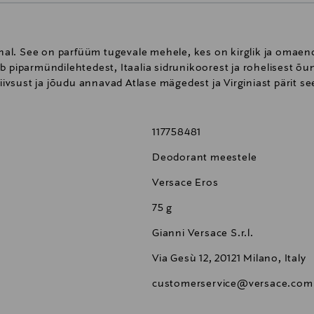
al. See on parfüüm tugevale mehele, kes on kirglik ja omae
eb piparmündilehtedest, Itaalia sidrunikoorest ja rohelisest 
siivsust ja jõudu annavad Atlase mägedest ja Virginiast pärit 
117758481
Deodorant meestele
Versace Eros
75 g
Gianni Versace S.r.l.
Via Gesù 12, 20121 Milano, Italy
customerservice@versace.com