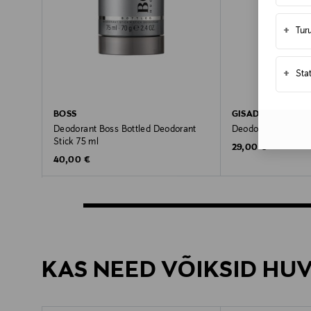
+
Tur
+
Sta
BOSS
GISADA
Deodorant Boss Bottled Deodorant
Deodorant Titaniu
Stick 75 ml
Original Price
29,00 €
Original Price
40,00 €
KAS NEED VÕIKSID HU