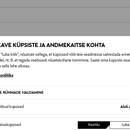
0,00 €
t esitamata lepingust taganeda 30 päeva jooksul alates kauba kättesa
0,00 € – 4,90 €
se
EAVE KÜPSISTE JA ANDMEKAITSE KOHTA
is. Tagastatavad suletud pakendis kosmeetika- ja loodustooted pea
SID KA
"Luba kõik", nõustute sellega, et küpsiseid võib teie seadmesse salvestada erine
el, nt. B. et tagada veebisaidi nõuetekohane toimimine. Saate oma küpsiste sead
 selle lehe allosas.
poliitika
TE RÜHMADE HALDAMINE
alikud küpsised
Alati 
istusküpsised
Keeldu
Luba