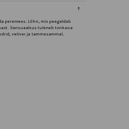
nda peremees. Lõhn, mis peegeldab
õunast. Sensuaalsus tuleneb tonkaoa
seedrid, vetiver ja tammesammal.