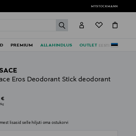
MYSTOCKMANN
label.header.go
ED
PREMIUM
ALLAHINDLUS
OUTLET
EESTI
SACE
ace Eros Deodorant Stick deodorant
al Price
 €
1kg
imest lisasid selle hiljuti oma ostukorvi
ull