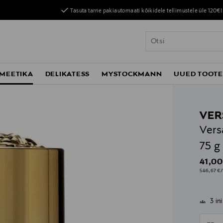
Tasuta tarne pakiautomaati kõikidele tellimustele üle 120€!
MEETIKA
DELIKATESS
MYSTOCKMANN
UUED TOOT
VER
Vers
75 g
Origin
41,00
546,67 €/
3 in
n