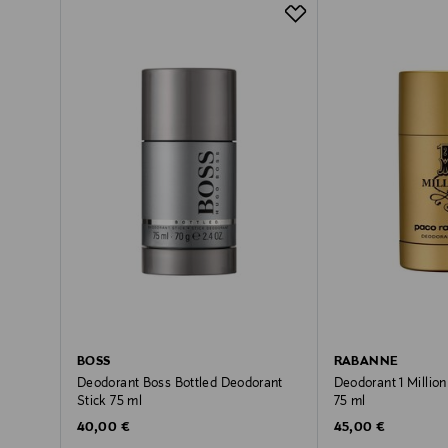
BOSS
RABANNE
Deodorant Boss Bottled Deodorant
Deodorant 1 Millio
Stick 75 ml
75 ml
Original Price
Original Price
40,00 €
45,00 €