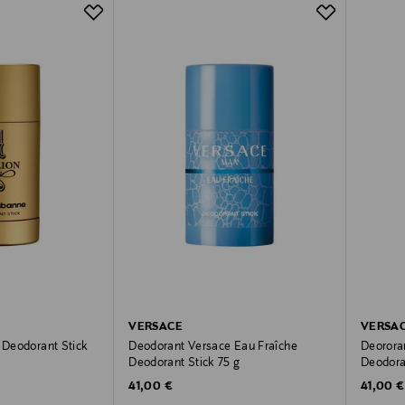
VERSACE
VERSA
n Deodorant Stick
Deodorant Versace Eau Fraîche
Deorora
Deodorant Stick 75 g
Deodora
Original Price
Original
41,00 €
41,00 €