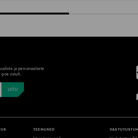
 uudiste ja personaalsete
-poe ostult.
DUS
TEENUSED
VASTUTUSTU