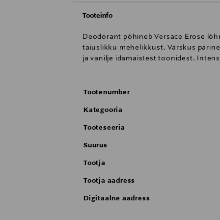
Tooteinfo
Deodorant põhineb Versace Erose lõhn
täiuslikku mehelikkust. Värskus pärin
ja vanilje idamaistest toonidest. Inten
Tootenumber
Kategooria
Tooteseeria
Suurus
Tootja
Tootja aadress
Digitaalne aadress