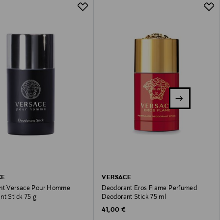
CE
VERSACE
nt Versace Pour Homme
Deodorant Eros Flame Perfumed
nt Stick 75 g
Deodorant Stick 75 ml
 Price
Original Price
41,00 €