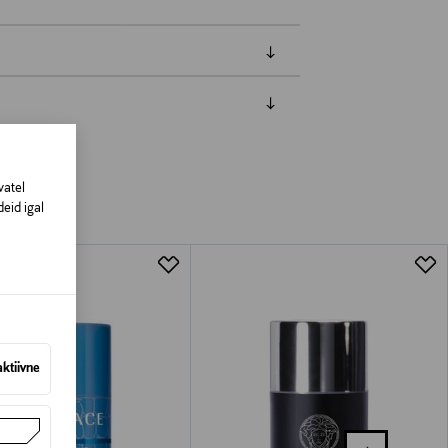
amisest. Suletud pakendis toodete puhul
vad olema avamata originaalpakendis.
vatel
eid igal
aktiivne