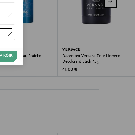
CE
VERSACE
A KÕIK
nt Versace Eau Fraîche
Deororant Versace Pour Homme
nt Stick 75 g
Deodorant Stick 75 g
 Price
Original Price
41,00 €