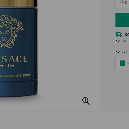
75 g
n
K
Kontrolli
Kontroll
T