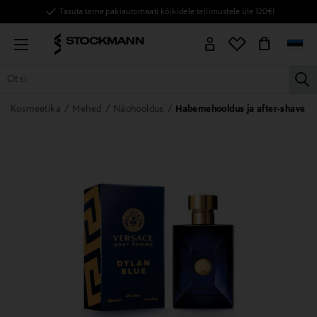
Tasuta tarne pakiautomaati kõikidele tellimustele üle 120€!
Menu
la
KÕIK TOOTED
NAISED
MEHED
LAPSED
KODU
KOSMEE
Kosmeetika
Mehed
Näohooldus
Habemehooldus ja after-shave