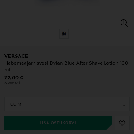
VERSACE
Habemeajamisvesi Dylan Blue After Shave Lotion 100
ml
Original Price
72,00 €
720,00 €/1l
null
null
LISA OSTUKORVI