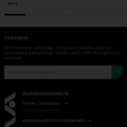
Original Price
8,61 €
UUDISKIRI
Liitu Stockmanni uudiskirjaga, et olla kursis värskete uudiste ja
personaalsete pakkumistega. Liitudes saad ka -10% oma järgmiselt e-
poe ostult.
KLIENDITEENINDUS
VÕTKE ÜHENDUST
+372 6339539(pvm/mpm)
KORDUMA KIPPUVAD KÜSIMUSED