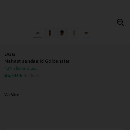
UGG
Nahast sandaalid Goldenstar
42% allahindlust
Original Price
Discounted Price
95,40 €
164,95 €
Vali
Värv