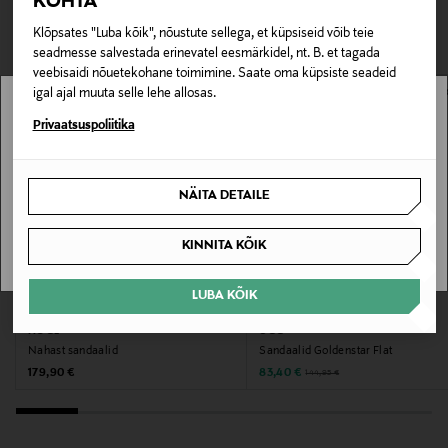
KOHTA
0,00 € – 4,90 €
VAATASID KA
Materjal
Klõpsates "Luba kõik", nõustute sellega, et küpsiseid võib teie
seadmesse salvestada erinevatel eesmärkidel, nt. B. et tagada
Nahk. Rihm: TPU. Vooder: 100% polüester. Välistald:
veebisaidi nõuetekohane toimimine. Saate oma küpsiste seadeid
EVA
igal ajal muuta selle lehe allosas.
Stockmann pole Sinu riigis saadaval.
Privaatsuspoliitika
Suuruste info
Sinu riiki ei ole kohaletoimetamine saadaval.
Naisten US-koot
NÄITA DETAILE
SAAN ARU
Värv
KINNITA KÕIK
CHE CHESTNUT
LUBA KÕIK
Tootjamaa
EELIS KUPONGIGA
SOODUSTUS 42%
HÖGL
UGG
VIETNAM
Nahast sandaalid
Sandaalid Goldenstar Flat
Original Price
Discounted Price
Original Price
179,90 €
83,40 €
144,95 €
Valmistaja tootenumber
11382520