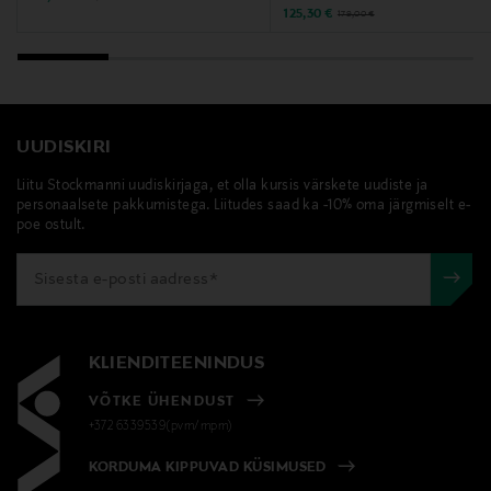
Discounted Price
Original Price
125,30 €
179,00 €
UUDISKIRI
Liitu Stockmanni uudiskirjaga, et olla kursis värskete uudiste ja
personaalsete pakkumistega. Liitudes saad ka -10% oma järgmiselt e-
poe ostult.
KLIENDITEENINDUS
VÕTKE ÜHENDUST
+372 6339539(pvm/mpm)
KORDUMA KIPPUVAD KÜSIMUSED