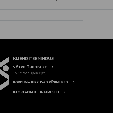
KLIENDITEENINDUS
VÕTKE ÜHENDUST
+372 6339539(pvm/mpm)
KORDUMA KIPPUVAD KÜSIMUSED
KAMPAANIATE TINGIMUSED