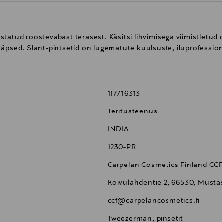
tatud roostevabast terasest. Käsitsi lihvimisega viimistletud
äpsed. Slant-pintsetid on lugematute kuulsuste, iluprofession
117716313
Teritusteenus
INDIA
1230-PR
Carpelan Cosmetics Finland CC
Koivulahdentie 2, 66530, Mustas
ccf@carpelancosmetics.fi
Tweezerman, pinsetit