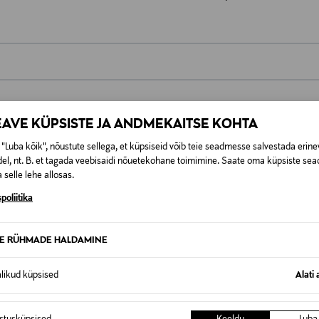
0,00 €
EAVE KÜPSISTE JA ANDMEKAITSE KOHTA
t esitamata lepingust taganeda 30 päeva jooksul alates kauba kättesa
0,00 € – 4,90 €
se
is. Tagastatavad suletud pakendis kosmeetika- ja loodustooted pea
"Luba kõik", nõustute sellega, et küpsiseid võib teie seadmesse salvestada erine
SID KA
el, nt. B. et tagada veebisaidi nõuetekohane toimimine. Saate oma küpsiste sead
 selle lehe allosas.
poliitika
TE RÜHMADE HALDAMINE
alikud küpsised
Alati 