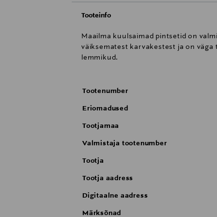
Tooteinfo
Maailma kuulsaimad pintsetid on valmis
väiksematest karvakestest ja on väga t
lemmikud.
Tootenumber
Eriomadused
Tootjamaa
Valmistaja tootenumber
Tootja
Tootja aadress
Digitaalne aadress
Märksõnad