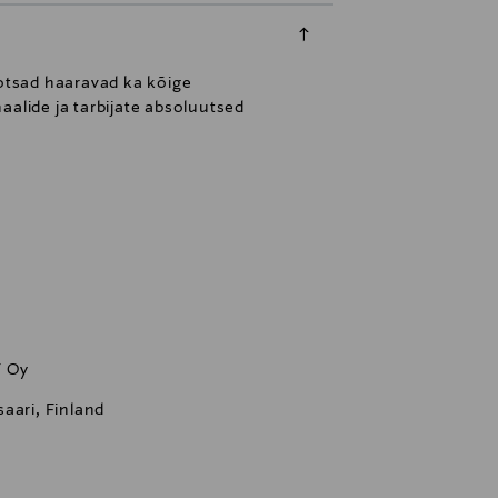
 otsad haaravad ka kõige
aalide ja tarbijate absoluutsed
F Oy
aari, Finland