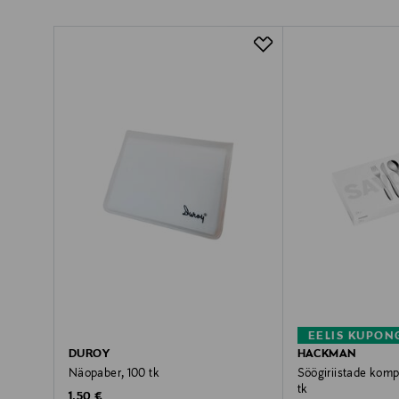
EELIS KUPON
DUROY
HACKMAN
Näopaber, 100 tk
Söögiriistade komp
tk
Original Price
1,50 €