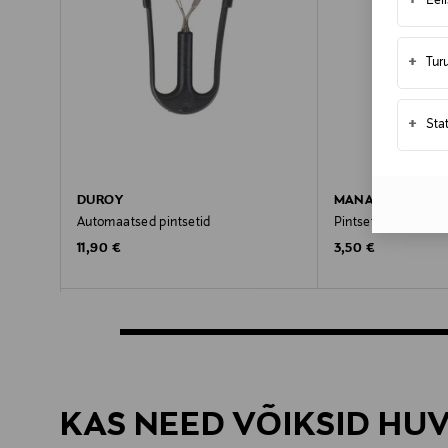
+
Eel
+
Tur
+
Sta
DUROY
MANART
Automaatsed pintsetid
Pintsetid Tweezers
Original Price
Original Price
11,90 €
3,50 €
KAS NEED VÕIKSID HU