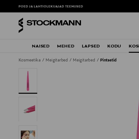
POED JA LAHTIOLEKUAJAD
TEENUSED
NAISED
MEHED
LAPSED
KODU
KOS
Kosmeetika
Meigitarbed
Meigitarbed
Pintsetid