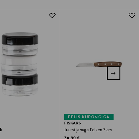
EELIS KUPONGIGA
FISKARS
tk
Juurviljanuga Folken 7 cm
 Price
Original Price
34,99 €