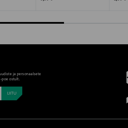
 uudiste ja personaalsete
-poe ostult.