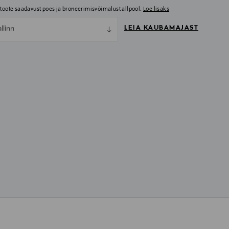
i toote saadavust poes ja broneerimisvõimalust allpool.
Loe lisaks
LEIA KAUBAMAJAST
allinn