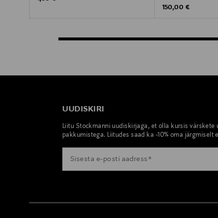
Original Price
150,00 €
UUDISKIRI
Liitu Stockmanni uudiskirjaga, et olla kursis värskete
pakkumistega. Liitudes saad ka -10% oma järgmiselt e