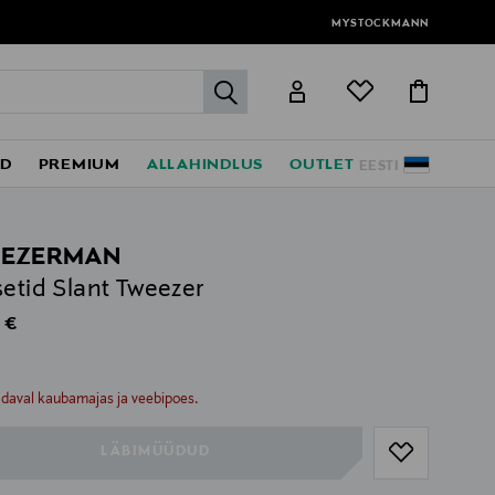
MYSTOCKMANN
label.header.go
ED
PREMIUM
ALLAHINDLUS
OUTLET
EESTI
EEZERMAN
setid Slant Tweezer
al Price
 €
ull
ull
adaval kaubamajas ja veebipoes.
LÄBIMÜÜDUD