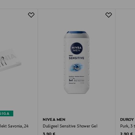
GIGA
NIVEA MEN
DUROY
lekt Savonia, 24
Dušigeel Sensitive Shower Gel
Purk, 3 
Original Price
Original
3,90 €
2,90 €