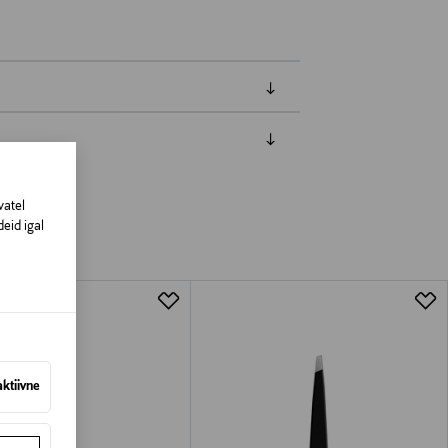
amisest. Suletud pakendis toodete puhul
vad olema avamata originaalpakendis.
vatel
eid igal
aktiivne