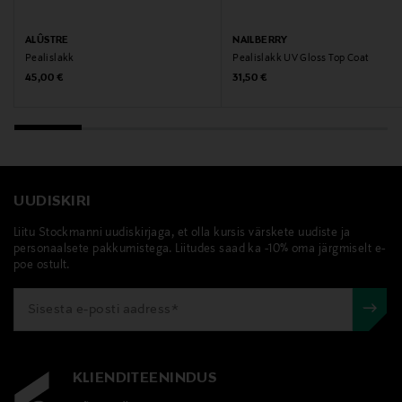
ALÛSTRE
NAILBERRY
Pealislakk
Pealislakk UV Gloss Top Coat
Original Price
Original Price
45,00 €
31,50 €
UUDISKIRI
Liitu Stockmanni uudiskirjaga, et olla kursis värskete uudiste ja
personaalsete pakkumistega. Liitudes saad ka -10% oma järgmiselt e-
poe ostult.
KLIENDITEENINDUS