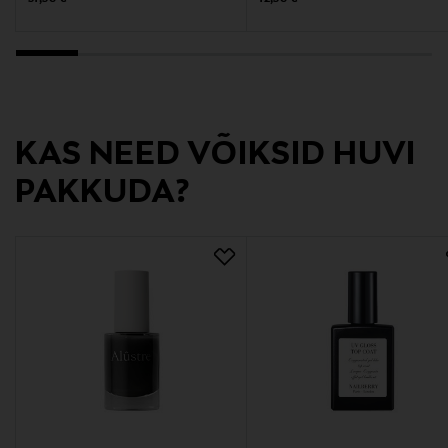
Tootja aadress
Linnoitustie 2 A, 02600 Espoo, Finland
Digitaalne aadress
kuluttajapalvelu@transmeri.fi
KAS NEED VÕIKSID HUVI
PAKKUDA?