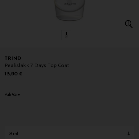
TRIND
Pealislakk 7 Days Top Coat
Original Price
13,90 €
Vali
Värv
null
null