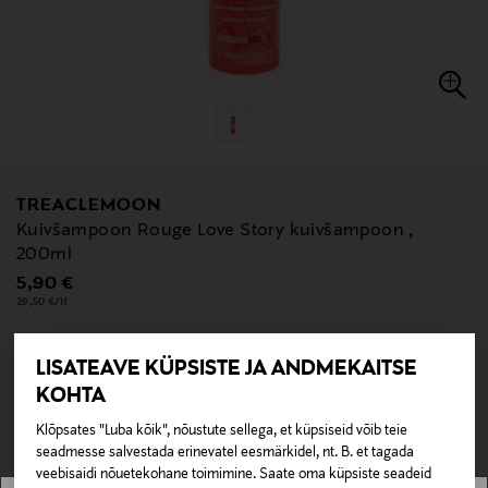
TREACLEMOON
Kuivšampoon Rouge Love Story kuivšampoon ,
200ml
Original Price
5,90 €
29,50 €/1l
LISATEAVE KÜPSISTE JA ANDMEKAITSE
KOHTA
null
null
Pole saadaval kaubamajas ja veebipoes.
Klõpsates "Luba kõik", nõustute sellega, et küpsiseid võib teie
seadmesse salvestada erinevatel eesmärkidel, nt. B. et tagada
LÄBIMÜÜDUD
veebisaidi nõuetekohane toimimine. Saate oma küpsiste seadeid