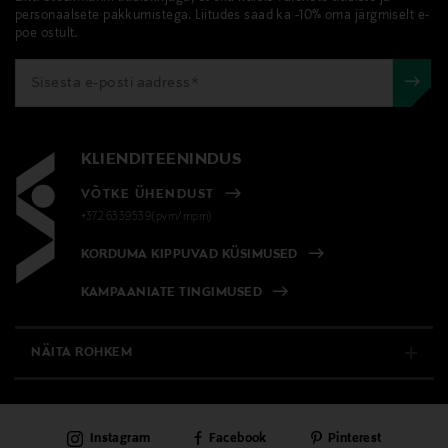
pakendis kosmeetika- ja loodustooted peavad olema
173164554
personaalsete pakkumistega. Liitudes saad ka -10% oma järgmiselt e-
avamata originaalpakendis.
poe ostult.
Tooteohutusalane väide
E-POE TAGASTUSED
"ERROR:#N/A"
Värv
KLIENDITEENINDUS
NOCOL
VÕTKE ÜHENDUST
Suurus
+372 6339539(pvm/mpm)
200 ml
KORDUMA KIPPUVAD KÜSIMUSED
KAMPAANIATE TINGIMUSED
Koostisosad
Butane, Isobutane, Propane, Alcohol Denat., Oryza
NÄITA ROHKEM
Sativa (Rice) Starch, Parfum, Cetrimonium Chloride,
Dicocoylethyl Hydroxyethylmonium Methosulfate,
E-POOD
Panthenol, Propylene Glycol, Hexyl Cinnamal
Instagram
Facebook
Pinterest
PÜSIKLIENDITEENINDUS