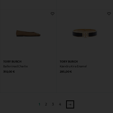
TORY BURCH
TORY BURCH
Balleriinad Charlie
Käevõru Kira Enamel
Original Price
Original Price
310,00 €
295,00 €
1
2
3
4