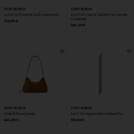
TORY BURCH
TORY BURCH
Kott Kira Diamond Quilt Convertible
Kott Mini Charlie Quilted Top-Handle
Crossbody
Original Price
750,00 €
Original Price
465,00 €
TORY BURCH
TORY BURCH
Õlakott Romy Suede
Sall T Monogram Deco Ribbon Tie
Original Price
Original Price
495,00 €
130,00 €