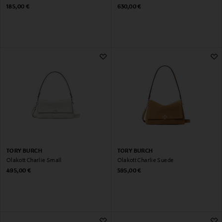
Original Price
Original Price
185,00 €
630,00 €
TORY BURCH
TORY BURCH
Õlakott Charlie Small
Õlakott Charlie Suede
Original Price
Original Price
495,00 €
595,00 €