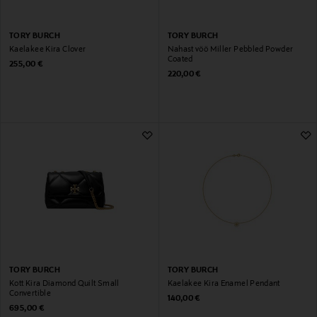
TORY BURCH
TORY BURCH
Kaelakee Kira Clover
Nahast vöö Miller Pebbled Powder
Coated
Original Price
255,00 €
Original Price
220,00 €
TORY BURCH
TORY BURCH
Kott Kira Diamond Quilt Small
Kaelakee Kira Enamel Pendant
Convertible
Original Price
140,00 €
Original Price
695,00 €