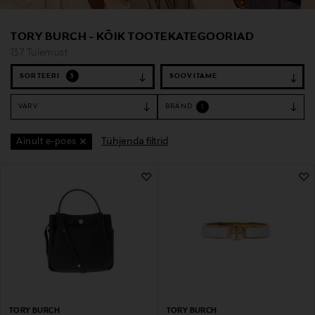
TORY BURCH - KÕIK TOOTEKATEGOORIAD
137 Tulemust
SORTEERI
3
VÄRV
BRÄND
1
Tühjenda filtrid
Ainult e-poes
137 Tulemust
TORY BURCH
TORY BURCH