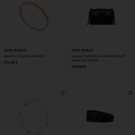
TORY BURCH
TORY BURCH
Käevõru Thin Kira Enamel
Nahast õlakott Kira Diamond Quilt
Small Convertible
Original Price
175,00 €
Original Price
680,00 €