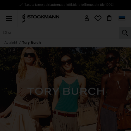
Tasuta tarne pakiautomaati kõikidele tellimustele üle 120€!
Menu
la
Avaleht
Tory Burch
KÕIK TOOTED
NAISED
MEHED
LAPSED
KODU
KOSMEE