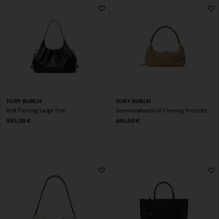
TORY BURCH
TORY BURCH
Kott Fleming Large Tote
Seemisnahast kott Fleming Pochette
Original Price
Original Price
995,00 €
495,00 €