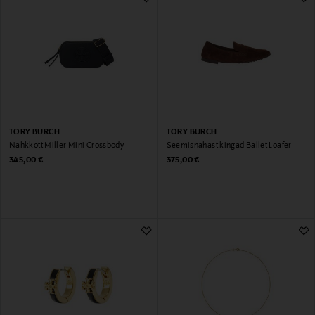
TORY BURCH
TORY BURCH
Nahkkott Miller Mini Crossbody
Seemisnahast kingad Ballet Loafer
Original Price
Original Price
345,00 €
375,00 €