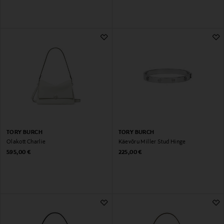
TORY BURCH
TORY BURCH
Õlakott Charlie
Käevõru Miller Stud Hinge
Original Price
Original Price
595,00 €
225,00 €