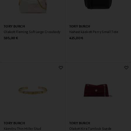
TORY BURCH
TORY BURCH
Õlakott Fleming Soft Large Crossbody
Nahast käekott Perry Small Tote
Original Price
Original Price
595,00 €
425,00 €
TORY BURCH
TORY BURCH
Käevõru Thin Miller Stud
Õlakott Kira Turnlock Suede