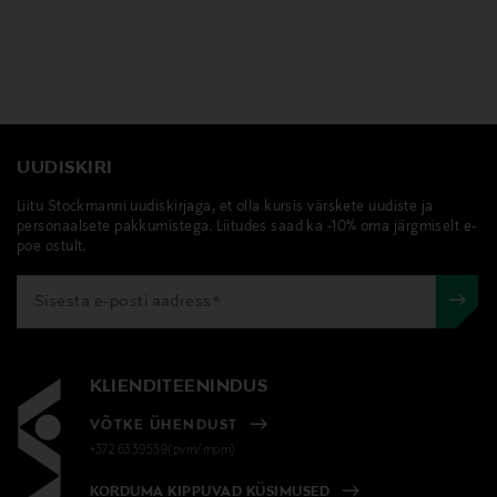
UUDISKIRI
Liitu Stockmanni uudiskirjaga, et olla kursis värskete uudiste ja
personaalsete pakkumistega. Liitudes saad ka -10% oma järgmiselt e-
poe ostult.
KLIENDITEENINDUS
VÕTKE ÜHENDUST
+372 6339539(pvm/mpm)
KORDUMA KIPPUVAD KÜSIMUSED