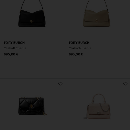
TORY BURCH
TORY BURCH
Õlakott Charlie
Õlakott Charlie
Original Price
Original Price
695,00 €
695,00 €