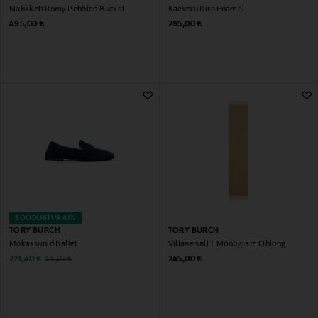
Nahkkott Romy Pebbled Bucket
Käevõru Kira Enamel
Original Price
Original Price
495,00 €
295,00 €
SOODUSTUS 41%
TORY BURCH
TORY BURCH
Mokassiinid Ballet
Villane sall T Monogram Oblong
Discounted Price
Original Price
Original Price
221,40 €
245,00 €
375,00 €