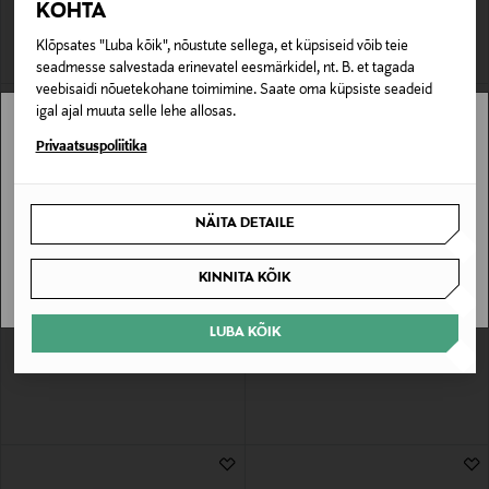
KOHTA
Original Price
465,00 €
Klõpsates "Luba kõik", nõustute sellega, et küpsiseid võib teie
seadmesse salvestada erinevatel eesmärkidel, nt. B. et tagada
veebisaidi nõuetekohane toimimine. Saate oma küpsiste seadeid
igal ajal muuta selle lehe allosas.
Stockmann pole Sinu riigis saadaval.
Privaatsuspoliitika
Sinu riiki ei ole kohaletoimetamine saadaval.
NÄITA DETAILE
SAAN ARU
KINNITA KÕIK
TORY BURCH
TORY BURCH
LUBA KÕIK
Käevõru Thin Miller Pave
Õlakott Fleming Soft Large Crossbody
Original Price
Original Price
230,00 €
595,00 €