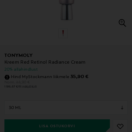
TONYMOLY
Kreem Red Retinol Radiance Cream
20% allahindlust
Discounted Price
35,90 €
Hind MyStockmann liikmele
Original Price
44,90 €
Norm.
1 196,67 €/1l
1 496,67 €/1l
null
null
LISA OSTUKORVI