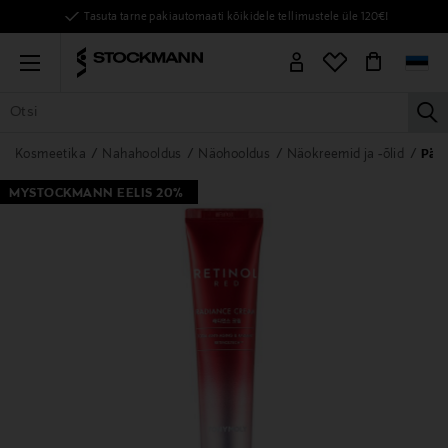
Tasuta tarne pakiautomaati kõikidele tellimustele üle 120€!
Menu
la
KÕIK TOOTED
NAISED
MEHED
LAPSED
KODU
KOSMEE
Kosmeetika
Nahahooldus
Näohooldus
Näokreemid ja -õlid
Päe
MYSTOCKMANN EELIS 20%