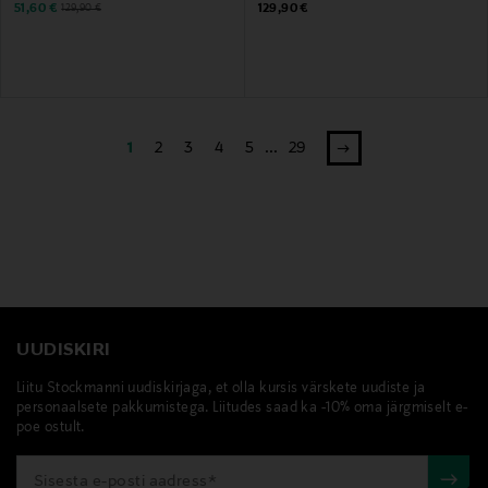
Discounted Price
Original Price
Original Price
51,60 €
129,90 €
129,90 €
1
2
3
4
5
...
29
UUDISKIRI
Liitu Stockmanni uudiskirjaga, et olla kursis värskete uudiste ja
personaalsete pakkumistega. Liitudes saad ka -10% oma järgmiselt e-
poe ostult.