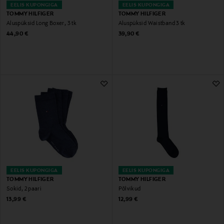
EELIS KUPONGIGA
EELIS KUPONGIGA
TOMMY HILFIGER
TOMMY HILFIGER
Aluspüksid Long Boxer, 3 tk
Aluspüksid Waistband 3 tk
Original Price
Original Price
44,90 €
39,90 €
EELIS KUPONGIGA
EELIS KUPONGIGA
TOMMY HILFIGER
TOMMY HILFIGER
Sokid, 2 paari
Põlvikud
Original Price
Original Price
13,99 €
12,99 €