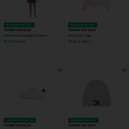
SOODUSTUS 40%
SOODUSTUS 41%
TOMMY HILFIGER
TOMMY HILFIGER
Lühikeste pükstega pidžaama
Pusa Corp Logo
Discounted Price
Discounted Price
Original Price
Original Price
19,70 €
59,40 €
32,90 €
99,90 €
EELIS KUPONGIGA
SOODUSTUS 40%
TOMMY HILFIGER
TOMMY HILFIGER