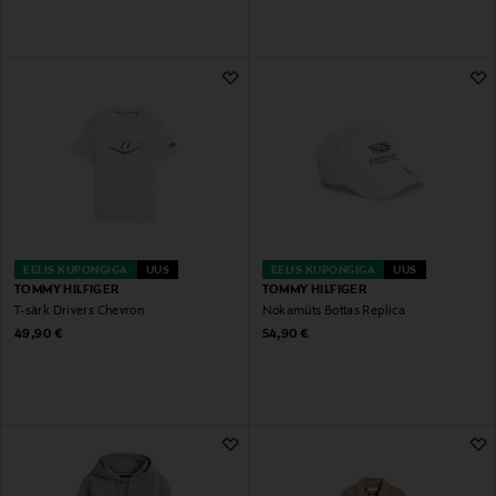
EELIS KUPONGIGA
UUS
EELIS KUPONGIGA
UUS
TOMMY HILFIGER
TOMMY HILFIGER
T-särk Drivers Chevron
Nokamüts Bottas Replica
Original Price
Original Price
49,90 €
54,90 €