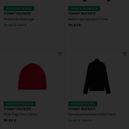
SOODUSTUS 40%
EELIS KUPONGIGA
TOMMY HILFIGER
TOMMY HILFIGER
Nokamüts tikandiga
Kašmiiriga kampsun Pima
Discounted Price
Original Price
Original Price
29,90 €
119,90 €
49,90 €
EELIS KUPONGIGA
SOODUSTUS 61%
TOMMY HILFIGER
TOMMY HILFIGER
Müts Flag Pima Cotton
Kampsun Fine Merino Roll Neck
Original Price
Discounted Price
Original Price
39,90 €
59,00 €
149,90 €