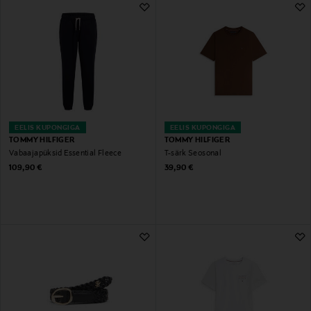
EELIS KUPONGIGA
EELIS KUPONGIGA
TOMMY HILFIGER
TOMMY HILFIGER
Vabaajapüksid Essential Fleece
T-särk Seosonal
Original Price
Original Price
109,90 €
39,90 €