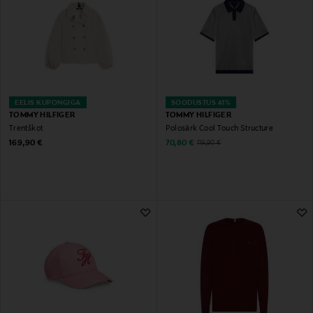
EELIS KUPONGIGA
SOODUSTUS 41%
TOMMY HILFIGER
TOMMY HILFIGER
Trentškot
Polosärk Cool Touch Structure
Original Price
Discounted Price
Original Price
169,90 €
70,80 €
119,90 €