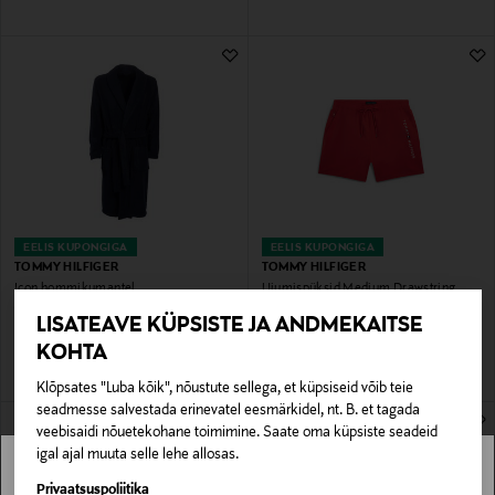
EELIS KUPONGIGA
EELIS KUPONGIGA
TOMMY HILFIGER
TOMMY HILFIGER
Icon hommikumantel
Ujumispüksid Medium Drawstring
Original Price
Original Price
129,90 €
69,90 €
LISATEAVE KÜPSISTE JA ANDMEKAITSE
KOHTA
Klõpsates "Luba kõik", nõustute sellega, et küpsiseid võib teie
seadmesse salvestada erinevatel eesmärkidel, nt. B. et tagada
veebisaidi nõuetekohane toimimine. Saate oma küpsiste seadeid
igal ajal muuta selle lehe allosas.
Stockmann pole Sinu riigis saadaval.
Privaatsuspoliitika