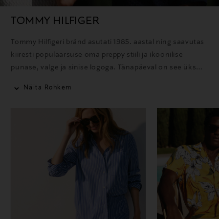
TOMMY HILFIGER
Tommy Hilfigeri bränd asutati 1985. aastal ning saavutas
kiiresti populaarsuse oma preppy stiili ja ikoonilise
punase, valge ja sinise logoga. Tänapäeval on see üks
maailma tuntumaid moebrände, mis pakub rõivaid,
Näita Rohkem
aksessuaare ja lõhnatooteid selgelt äratuntavas
Ameerika stiilis.