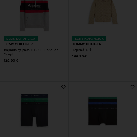
EELIS KUPONGIGA
EELIS KUPONGIGA
TOMMY HILFIGER
TOMMY HILFIGER
Kapuutsiga pusa TH x CF1 Panelled
Tepitud jakk
Script
Original Price
199,90 €
Original Price
129,90 €