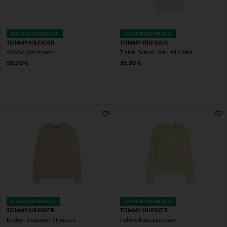
EELIS KUPONGIGA
EELIS KUPONGIGA
TOMMY HILFIGER
TOMMY HILFIGER
Vöö Sculpt Woven
T-särk Brand Love Left Chest
Original Price
Original Price
59,90 €
39,90 €
SOODUSTUS 60%
EELIS KUPONGIGA
TOMMY HILFIGER
TOMMY HILFIGER
Kudum Seasonal Structure
Palmikkoes kampsun