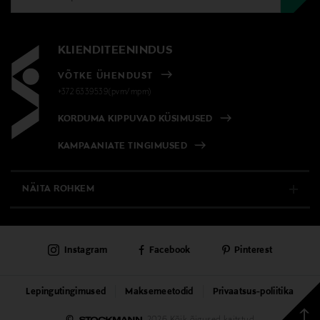
KLIENDITEENINDUS
VÕTKE ÜHENDUST
+372 6339539(pvm/mpm)
KORDUMA KIPPUVAD KÜSIMUSED
KAMPAANIATE TINGIMUSED
NÄITA ROHKEM
E-POOD
Instagram
Facebook
Pinterest
PÜSIKLIENDITEENINDUS
KAUBAMAJAD
Lepingutingimused
Maksemeetodid
Privaatsus-poliitika
Tagas
©
2026 Kõik õigused kaitstud