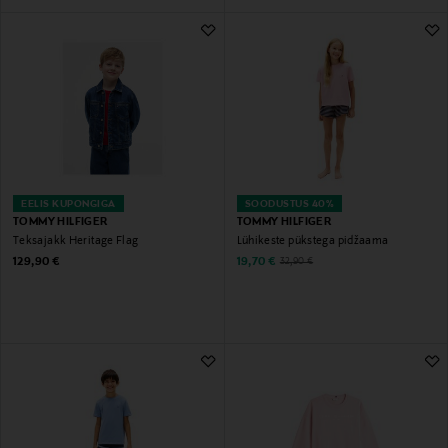
EELIS KUPONGIGA
SOODUSTUS 40%
TOMMY HILFIGER
TOMMY HILFIGER
Teksajakk Heritage Flag
Lühikeste pükstega pidžaama
Original Price
Discounted Price
Original Price
129,90 €
19,70 €
32,90 €