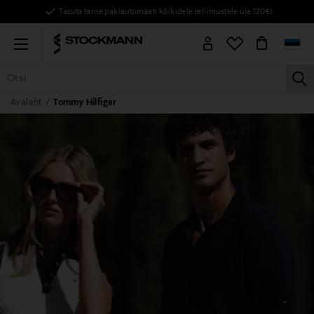
Tasuta tarne pakiautomaati kõikidele tellimustele üle 120€!
Menu
la
Avaleht
Tommy Hilfiger
KÕIK TOOTED
NAISED
MEHED
LAPSED
KODU
KOSMEE