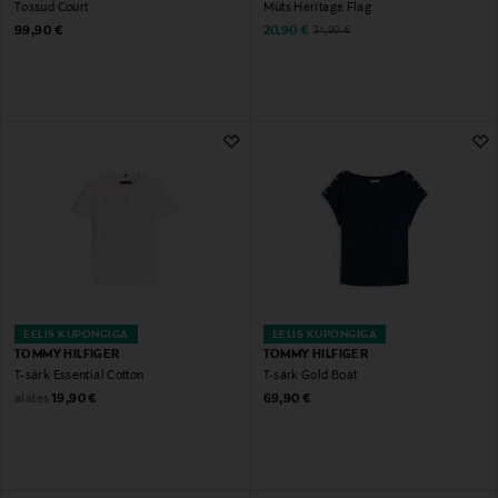
Tossud Court
Müts Heritage Flag
Original Price
Discounted Price
Original Price
99,90 €
20,90 €
34,90 €
EELIS KUPONGIGA
EELIS KUPONGIGA
TOMMY HILFIGER
TOMMY HILFIGER
T-särk Essential Cotton
T-särk Gold Boat
Original Price
Original Price
alates
19,90 €
69,90 €