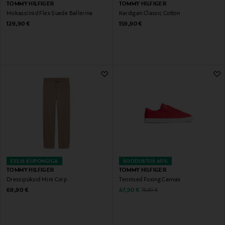
TOMMY HILFIGER
TOMMY HILFIGER
Mokassiinid Flex Suede Ballerina
Kardigan Classic Cotton
Original Price
Original Price
129,90 €
159,90 €
EELIS KUPONGIGA
SOODUSTUS 40%
TOMMY HILFIGER
TOMMY HILFIGER
Dressipüksid Mini Corp
Tennised Foxing Canvas
Original Price
Discounted Price
Original Price
69,90 €
47,90 €
79,90 €