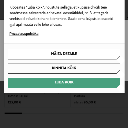
VAATASID KA
125212319
avamata originaalpakendis.
Klõpsates "Luba kõik", nõustute sellega, et küpsiseid võib teie
E-POE TAGASTUSED
seadmesse salvestada erinevatel eesmärkidel, nt. B. et tagada
Lõhna tüüp
veebisaidi nõuetekohane toimimine. Saate oma küpsiste seadeid
Eau de Parfum
igal ajal muuta selle lehe allosas.
Stockmann pole Sinu riigis saadaval.
Privaatsuspoliitika
Kategooria
Sinu riiki ei ole kohaletoimetamine saadaval.
Lõhn
NÄITA DETAILE
SAAN ARU
Suurus
KINNITA KÕIK
50 ml
LUBA KÕIK
Valmistaja tootenumber
JO MALONE LONDON
CAROLINA HERRERA
Jasmine Sambac & Marigold Cologne
Good Girl Jasmine Absolute Eau de
0888066012324
Intense 50 ml
Parfum
Original Price
Original Price
alates
123,00 €
95,00 €
Tootja
Tom Ford International S.r.l.