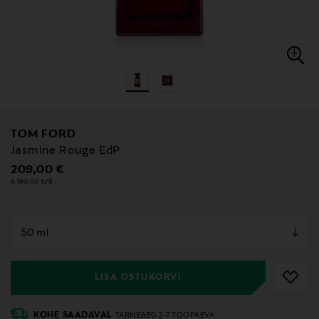
TOM FORD
Jasmine Rouge EdP
Original Price
209,00 €
4 180,00 €/1l
null
null
LISA OSTUKORVI
KOHE SAADAVAL
TARNEAEG 2-7 TÖÖPÄEVA