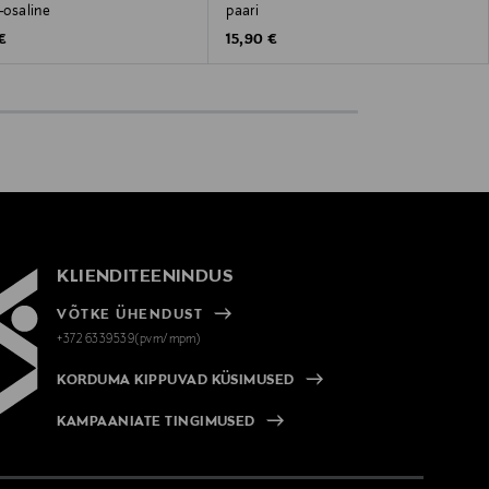
5-osaline
paari
 Price
Original Price
€
15,90 €
KLIENDITEENINDUS
VÕTKE ÜHENDUST
+372 6339539(pvm/mpm)
KORDUMA KIPPUVAD KÜSIMUSED
KAMPAANIATE TINGIMUSED