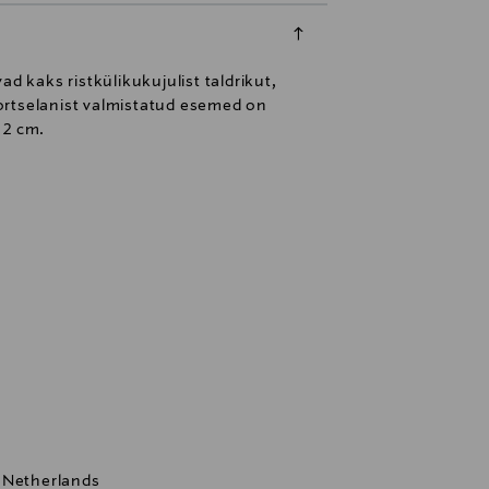
 kaks ristkülikukujulist taldrikut,
ortselanist valmistatud esemed on
 2 cm.
 Netherlands