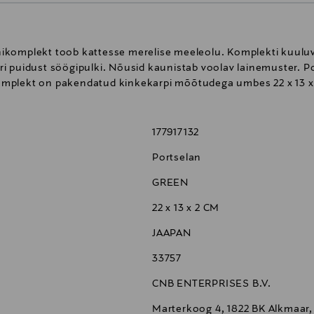
komplekt toob kattesse merelise meeleolu. Komplekti kuuluvad
i puidust söögipulki. Nõusid kaunistab voolav lainemuster. P
mplekt on pakendatud kinkekarpi mõõtudega umbes 22 x 13 x
177917132
Portselan
GREEN
22 x 13 x 2 CM
JAAPAN
33757
CNB ENTERPRISES B.V.
Marterkoog 4, 1822 BK Alkmaar,