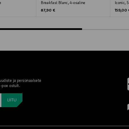
e
Breakfast Blanc, 4-osaline
Iconic, 
Original Price
Original
87,90 €
159,00 
 uudiste ja personaalsete
-poe ostult.