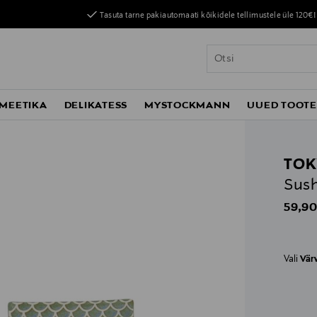
Tasuta tarne pakiautomaati kõikidele tellimustele üle 120€!
MEETIKA
DELIKATESS
MYSTOCKMANN
UUED TOOT
TOK
Sush
Origin
59,90
Vali
Vär