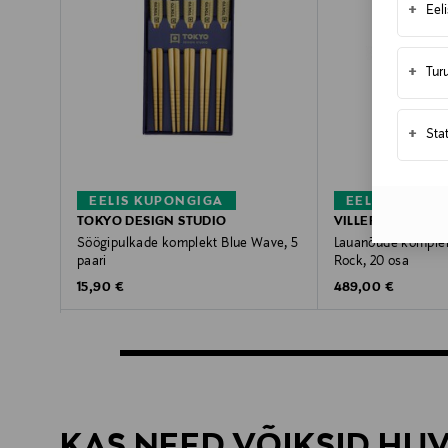
+
Eel
+
Tur
+
Sta
EELIS KUPONGIGA
EELIS KUPON
TOKYO DESIGN STUDIO
VILLEROY & BOC
Söögipulkade komplekt Blue Wave, 5
Lauanõude komple
paari
Rock, 20 osa
Original Price
Original Price
15,90 €
489,00 €
KAS NEED VÕIKSID HU