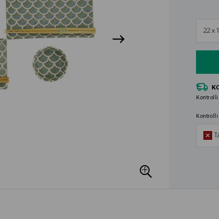
n
22 x 
n
K
Kontrolli
Kontroll
T