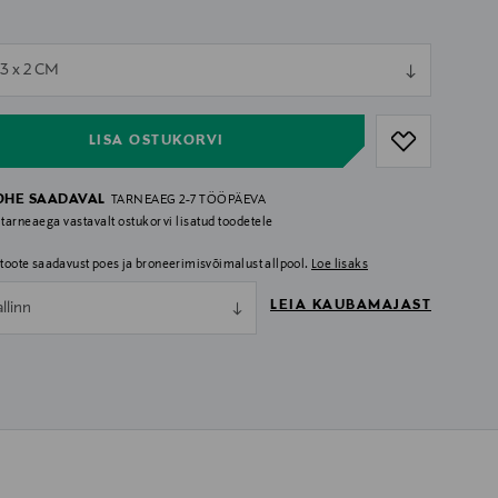
ull
13 x 2 CM
ull
LISA OSTUKORVI
OHE SAADAVAL
TARNEAEG 2-7 TÖÖPÄEVA
 tarneaega vastavalt ostukorvi lisatud toodetele
i toote saadavust poes ja broneerimisvõimalust allpool.
Loe lisaks
LEIA KAUBAMAJAST
allinn