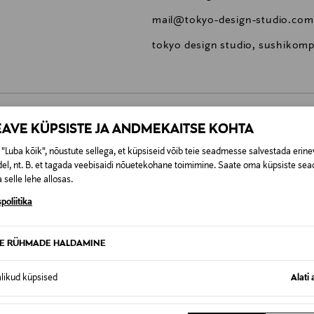
mail@tokyo-design-studio.com
tokyo design studio, sushikom
EAVE KÜPSISTE JA ANDMEKAITSE KOHTA
0,00 €
"Luba kõik", nõustute sellega, et küpsiseid võib teie seadmesse salvestada erine
el, nt. B. et tagada veebisaidi nõuetekohane toimimine. Saate oma küpsiste sead
SID KA
0,00 € – 4,90 €
se
 selle lehe allosas.
poliitika
TE RÜHMADE HALDAMINE
alikud küpsised
Alati 