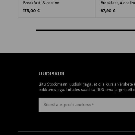
Breakfast, 8-osaline
Breakfast, 4-osalin
Original Price
Original Price
175,00 €
87,90 €
UUDISKIRI
Liitu Stockmanni uudiskirjaga, et olla kursis värskete
pakkumistega. Liitudes saad ka -10% oma järgmiselt e