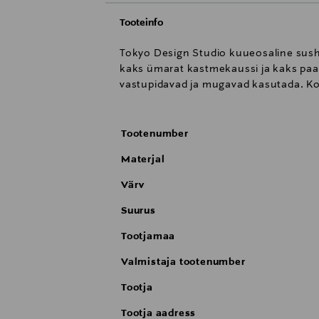
Tooteinfo
Tokyo Design Studio kuueosaline sushi
kaks ümarat kastmekaussi ja kaks paar
vastupidavad ja mugavad kasutada. Ko
Tootenumber
Materjal
Värv
Suurus
Tootjamaa
Valmistaja tootenumber
Tootja
Tootja aadress