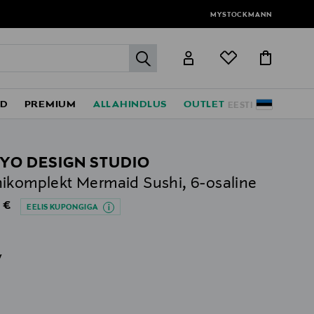
MYSTOCKMANN
label.header.go
ED
PREMIUM
ALLAHINDLUS
OUTLET
EESTI
YO DESIGN STUDIO
ikomplekt Mermaid Sushi, 6-osaline
al Price
 €
EELIS KUPONGIGA
v