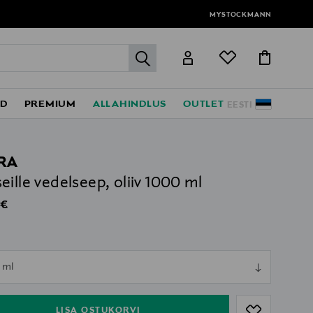
MYSTOCKMANN
label.header.go
ED
PREMIUM
ALLAHINDLUS
OUTLET
EESTI
RA
eille vedelseep, oliiv 1000 ml
al Price
 €
ull
 ml
ull
LISA OSTUKORVI