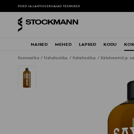
POED JA LAHTIOLEKUAJAD
TEENUSED
NAISED
MEHED
LAPSED
KODU
KOS
Kosmeetika
Nahahooldus
Kehahooldus
Kätekreemid ja -s