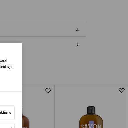
amisest. Suletud pakendis toodete puhul
vad olema avamata originaalpakendis.
vatel
eid igal
aktiivne