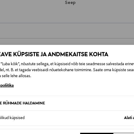
Seep
0,00 €
EAVE KÜPSISTE JA ANDMEKAITSE KOHTA
t esitamata lepingust taganeda 30 päeva jooksul alates kauba kättesa
0,00 € – 4,90 €
se
is. Tagastatavad suletud pakendis kosmeetika- ja loodustooted pea
"Luba kõik", nõustute sellega, et küpsiseid võib teie seadmesse salvestada erine
SID KA
el, nt. B. et tagada veebisaidi nõuetekohane toimimine. Saate oma küpsiste sead
 selle lehe allosas.
poliitika
TE RÜHMADE HALDAMINE
alikud küpsised
Alati 