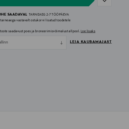
OHE SAADAVAL
TARNEAEG 2-7 TÖÖPÄEVA
 tarneaega vastavalt ostukorvi lisatud toodetele
i toote saadavust poes ja broneerimisvõimalust allpool.
Loe lisaks
LEIA KAUBAMAJAST
allinn