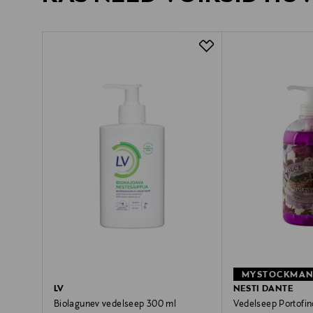
LV
NESTI DANTE
Biolagunev vedelseep 300 ml
Vedelseep Portofi