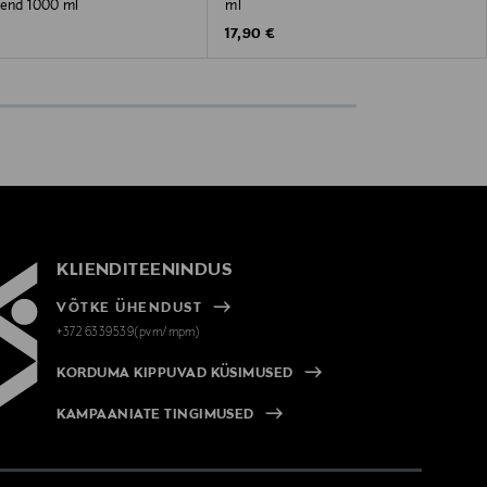
kend 1000 ml
ml
 Price
Original Price
17,90 €
KLIENDITEENINDUS
VÕTKE ÜHENDUST
+372 6339539(pvm/mpm)
KORDUMA KIPPUVAD KÜSIMUSED
KAMPAANIATE TINGIMUSED