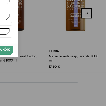
A KÕIK
TERRA
ep Marseille Sweet Cotton,
Marseille vedelseep, lavendel 1000
kend 1000 ml
ml
 Price
Original Price
17,90 €