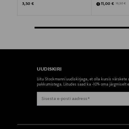
Original Price
Discounted Pric
Original P
3,50 €
11,00 €
16,50 €
UUDISKIRI
Liitu Stockmanni uudiskirjaga, et olla kursis värskete
pakkumistega. Liitudes saad ka -10% oma järgmiselt e