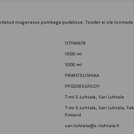
kendatud mugavasse pumbaga pudelisse. Toodet ei ole loomade 
117746679
1000 ml
1000 ml
PRANTSUSMAA
PF0208SL01LOV
T:mi S.Luhtala, Sari Luhtala
T:mi S.Luhtala, Sari Luhtala, Ta
Finland
sari.luhtala@s-rluhtala.fi