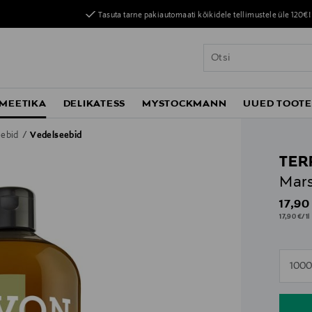
Tasuta tarne pakiautomaati kõikidele tellimustele üle 120€!
MEETIKA
DELIKATESS
MYSTOCKMANN
UUED TOOT
eebid
Vedelseebid
TER
Mars
Origin
17,90
17,90 €/1l
n
1000
n