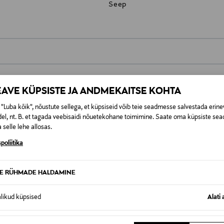
Seep
0,00 €
EAVE KÜPSISTE JA ANDMEKAITSE KOHTA
t esitamata lepingust taganeda 30 päeva jooksul alates kauba kättesa
0,00 € – 4,90 €
se
is. Tagastatavad suletud pakendis kosmeetika- ja loodustooted pea
"Luba kõik", nõustute sellega, et küpsiseid võib teie seadmesse salvestada erine
SID KA
el, nt. B. et tagada veebisaidi nõuetekohane toimimine. Saate oma küpsiste sead
 selle lehe allosas.
poliitika
TE RÜHMADE HALDAMINE
alikud küpsised
Alati 