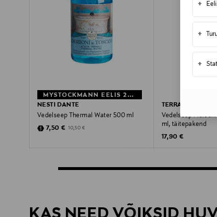
+
Eel
+
Tur
+
Sta
MYSTOCKMANN EELIS 29%
NESTI DANTE
TERRA
Vedelseep Thermal Water 500 ml
Vedelseep Marseil
ml, täitepakend
Discounted Price
Original Price
7,50 €
10,50 €
Original Price
17,90 €
KAS NEED VÕIKSID HU