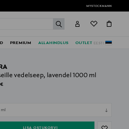
MYSTOCKMANN
label.header.go
ED
PREMIUM
ALLAHINDLUS
OUTLET
EESTI
RA
eille vedelseep, lavendel 1000 ml
al Price
 €
ull
 ml
ull
LISA OSTUKORVI