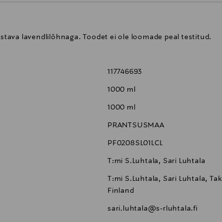
astava lavendlilõhnaga. Toodet ei ole loomade peal testitud.
117746693
1000 ml
1000 ml
PRANTSUSMAA
PF0208SL01LCL
T:mi S.Luhtala, Sari Luhtala
T:mi S.Luhtala, Sari Luhtala, Ta
Finland
sari.luhtala@s-rluhtala.fi