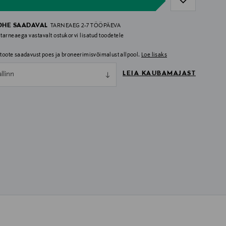
OHE SAADAVAL
TARNEAEG 2-7 TÖÖPÄEVA
 tarneaega vastavalt ostukorvi lisatud toodetele
i toote saadavust poes ja broneerimisvõimalust allpool.
Loe lisaks
LEIA KAUBAMAJAST
allinn