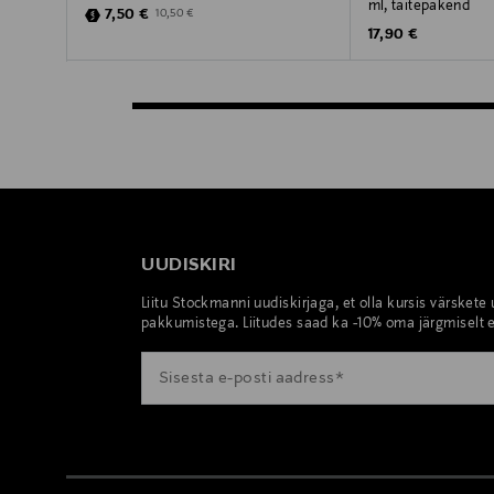
ml, täitepakend
Discounted Price
Original Price
7,50 €
10,50 €
Original Price
17,90 €
UUDISKIRI
Liitu Stockmanni uudiskirjaga, et olla kursis värskete
pakkumistega. Liitudes saad ka -10% oma järgmiselt e