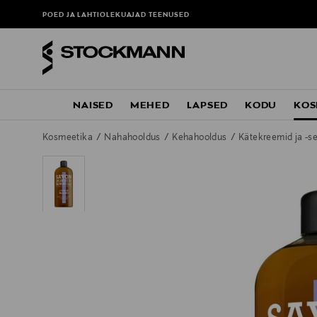
POED JA LAHTIOLEKUAJAD
TEENUSED
NAISED
MEHED
LAPSED
KODU
KOS
Kosmeetika
Nahahooldus
Kehahooldus
Kätekreemid ja -s