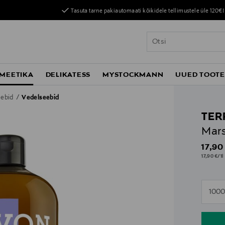
Tasuta tarne pakiautomaati kõikidele tellimustele üle 120€!
MEETIKA
DELIKATESS
MYSTOCKMANN
UUED TOOT
eebid
Vedelseebid
TER
Mars
Origin
17,90
17,90 €/1l
n
1000
n