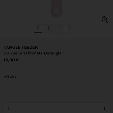
TANGLE TEEZER
Juuksehari Ultimate Detangler
Original Price
16,90 €
Vali
Värv
null
null