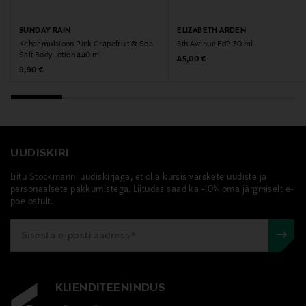
SUNDAY RAIN
ELIZABETH ARDEN
Kehaemulsioon Pink Grapefruit & Sea
5th Avenue EdP 30 ml
Salt Body Lotion 440 ml
Original Price
45,00 €
Original Price
9,90 €
UUDISKIRI
Liitu Stockmanni uudiskirjaga, et olla kursis värskete uudiste ja
personaalsete pakkumistega. Liitudes saad ka -10% oma järgmiselt e-
poe ostult.
KLIENDITEENINDUS