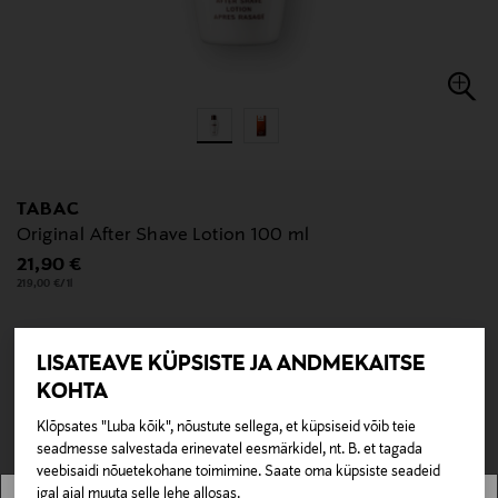
TABAC
Original After Shave Lotion 100 ml
Original Price
21,90 €
219,00 €/1l
LISATEAVE KÜPSISTE JA ANDMEKAITSE
null
KOHTA
null
Pole saadaval kaubamajas ja veebipoes.
Klõpsates "Luba kõik", nõustute sellega, et küpsiseid võib teie
seadmesse salvestada erinevatel eesmärkidel, nt. B. et tagada
LÄBIMÜÜDUD
veebisaidi nõuetekohane toimimine. Saate oma küpsiste seadeid
igal ajal muuta selle lehe allosas.