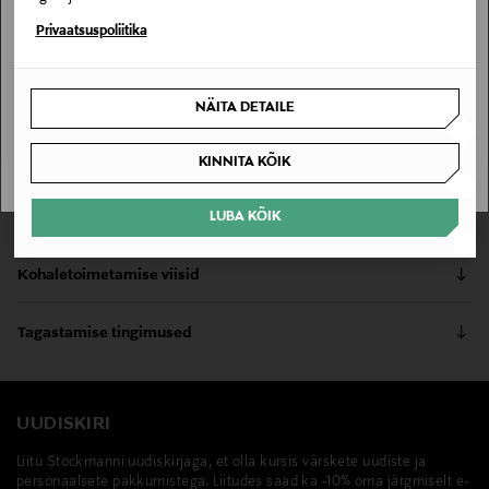
ASUKOHTA EI LEITUD
Stockmann pole Sinu riigis saadaval.
Privaatsuspoliitika
Kontrolli toote saadavust poes ja broneerimisvõimalust allpool.
Loe lisaks
Sinu riiki ei ole kohaletoimetamine saadaval.
LEIA KAUBAMAJAST
Tallinn
NÄITA DETAILE
SAAN ARU
KINNITA KÕIK
Tooteinfo
LUBA KÕIK
Tabac Original After Shave Lotion rahustab ja
Kohaletoimetamise viisid
värskendab nahka pärast raseerimist. Tunnusomane
Tabac Original lõhn.
Kättesaamine poest
Tagastamise tingimused
0,00 €
Tootenumber
Teil on õigus toodetega tutvuda ja põhjust esitamata
Tarnimine pakiautomaati või postkontorisse
lepingust taganeda 30 päeva jooksul alates kauba
117690255
0,00 € – 4,90 €
kättesaamisest. Suletud pakendis toodete puhul saab neid
UUDISKIRI
tagastada ainult avamata pakendis. Tagastatavad suletud
Värv
Liitu Stockmanni uudiskirjaga, et olla kursis värskete uudiste ja
pakendis kosmeetika- ja loodustooted peavad olema
personaalsete pakkumistega. Liitudes saad ka -10% oma järgmiselt e-
NOCOL