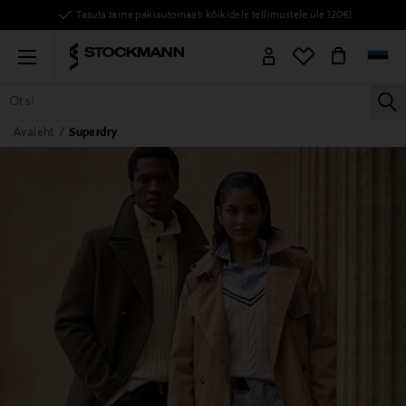
Tasuta tarne pakiautomaati kõikidele tellimustele üle 120€!
Menu
la
Avaleht
Superdry
KÕIK TOOTED
NAISED
MEHED
LAPSED
KODU
KOSMEE