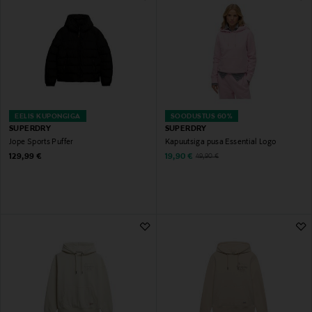
EELIS KUPONGIGA
SOODUSTUS 60%
SUPERDRY
SUPERDRY
Jope Sports Puffer
Kapuutsiga pusa Essential Logo
Original Price
Discounted Price
Original Price
129,99 €
19,90 €
49,90 €