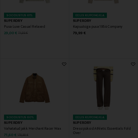
SOODUSTUS 61%
EELIS KUPONGIGA
SUPERDRY
SUPERDRY
Pusa Luxe Casual Relaxed
Kapuutsiga pusa 1954 Company
Discounted Price
Original Price
Original Price
29,00 €
79,99 €
74,99 €
SOODUSTUS 60%
EELIS KUPONGIGA
SUPERDRY
SUPERDRY
Vahatatud jakk Merchant Racer Wax
Dressipüksid Athletic Essentials Fold
Over
Discounted Price
Original Price
71,60 €
179,99 €