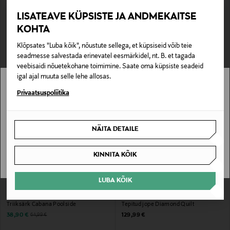
LISATEAVE KÜPSISTE JA ANDMEKAITSE
SOODUSTUS 40%
EELIS KUPONGIGA
SUPERDRY
SUPERDRY
KOHTA
Triiksärk Preppy Oxford
T-särk Essential Stacked Logo
Embroidery
Discounted Price
Original Price
Klõpsates "Luba kõik", nõustute sellega, et küpsiseid võib teie
38,90 €
64,99 €
Original Price
29,99 €
seadmesse salvestada erinevatel eesmärkidel, nt. B. et tagada
veebisaidi nõuetekohane toimimine. Saate oma küpsiste seadeid
igal ajal muuta selle lehe allosas.
Stockmann pole Sinu riigis saadaval.
Privaatsuspoliitika
Sinu riiki ei ole kohaletoimetamine saadaval.
NÄITA DETAILE
SAAN ARU
KINNITA KÕIK
LUBA KÕIK
SOODUSTUS 40%
EELIS KUPONGIGA
SUPERDRY
SUPERDRY
Triiksärk Cabana Poolside
Tepitud jope Diamond Quilt
Discounted Price
Original Price
Original Price
38,90 €
129,99 €
64,99 €