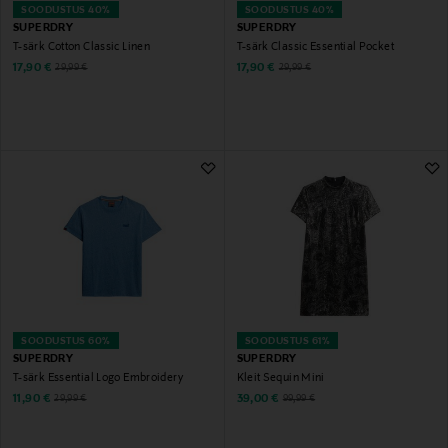
SOODUSTUS 40%
SOODUSTUS 40%
SUPERDRY
SUPERDRY
T-särk Cotton Classic Linen
T-särk Classic Essential Pocket
Discounted Price
Discounted Price
Original Price
Original Price
17,90 €
17,90 €
29,99 €
29,99 €
SOODUSTUS 60%
SOODUSTUS 61%
SUPERDRY
SUPERDRY
T-särk Essential Logo Embroidery
Kleit Sequin Mini
Discounted Price
Discounted Price
Original Price
Original Price
11,90 €
39,00 €
29,99 €
99,99 €