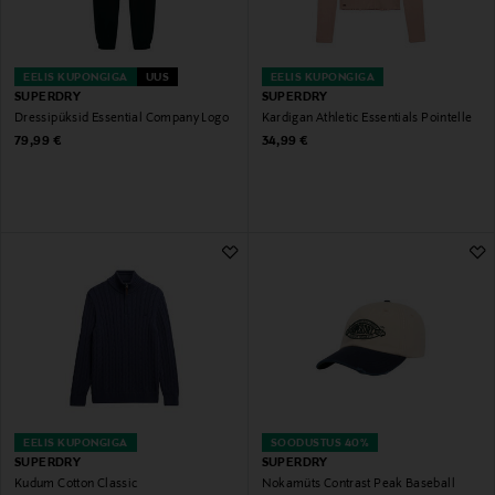
EELIS KUPONGIGA
UUS
EELIS KUPONGIGA
SUPERDRY
SUPERDRY
Dressipüksid Essential Company Logo
Kardigan Athletic Essentials Pointelle
Original Price
Original Price
79,99 €
34,99 €
EELIS KUPONGIGA
SOODUSTUS 40%
SUPERDRY
SUPERDRY
Kudum Cotton Classic
Nokamüts Contrast Peak Baseball