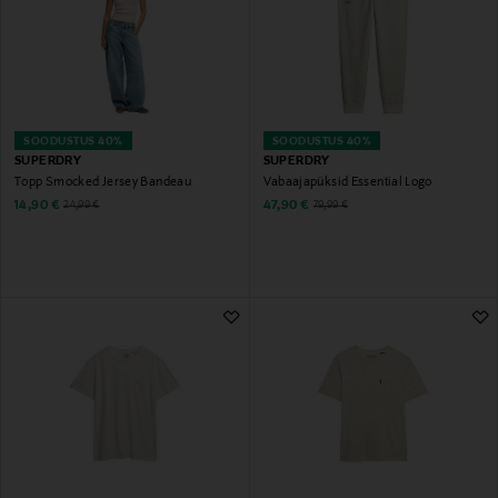
SOODUSTUS 40%
SOODUSTUS 40%
SUPERDRY
SUPERDRY
Topp Smocked Jersey Bandeau
Vabaajapüksid Essential Logo
Discounted Price
Discounted Price
Original Price
Original Price
14,90 €
47,90 €
24,99 €
79,99 €