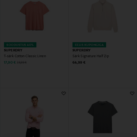
SOODUSTUS 40%
EELIS KUPONGIGA
SUPERDRY
SUPERDRY
T-särk Cotton Classic Linen
Särk Signature Half Zip
Discounted Price
Original Price
Original Price
17,90 €
64,99 €
29,99 €