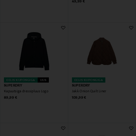
Original Price
49,99 €
EELIS KUPONGIGA
UUS
EELIS KUPONGIGA
SUPERDRY
SUPERDRY
Kapuutsiga dressipluus Logo
Jakk Onion Quilt Liner
Original Price
Original Price
89,99 €
109,99 €