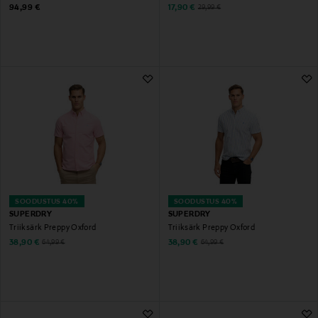
Original Price
Discounted Price
Original Price
94,99 €
17,90 €
29,99 €
SOODUSTUS 40%
SOODUSTUS 40%
SUPERDRY
SUPERDRY
Triiksärk Preppy Oxford
Triiksärk Preppy Oxford
Discounted Price
Discounted Price
Original Price
Original Price
38,90 €
38,90 €
64,99 €
64,99 €