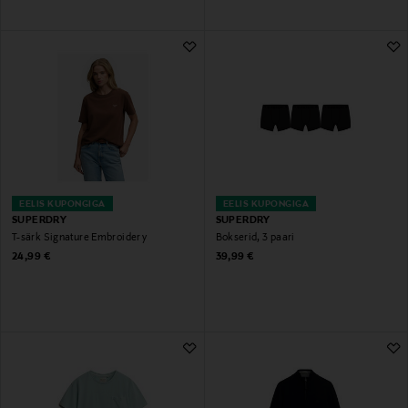
EELIS KUPONGIGA
EELIS KUPONGIGA
SUPERDRY
SUPERDRY
T-särk Signature Embroidery
Bokserid, 3 paari
Original Price
Original Price
24,99 €
39,99 €