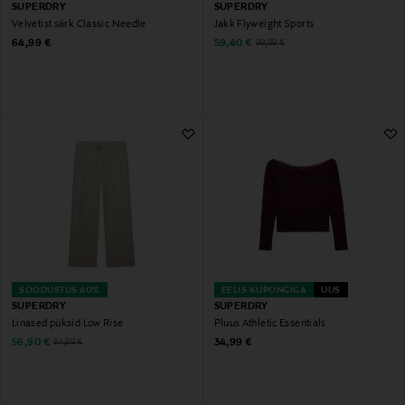
SUPERDRY
SUPERDRY
Velvetist särk Classic Needle
Jakk Flyweight Sports
Original Price
Discounted Price
Original Price
64,99 €
59,40 €
99,99 €
SOODUSTUS 40%
EELIS KUPONGIGA
UUS
SUPERDRY
SUPERDRY
Linased püksid Low Rise
Pluus Athletic Essentials
Discounted Price
Original Price
Original Price
56,90 €
34,99 €
94,99 €