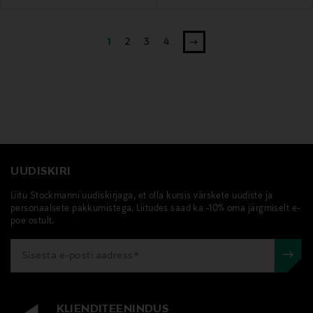
1
2
3
4
UUDISKIRI
Liitu Stockmanni uudiskirjaga, et olla kursis värskete uudiste ja
personaalsete pakkumistega. Liitudes saad ka -10% oma järgmiselt e-
poe ostult.
KLIENDITEENINDUS