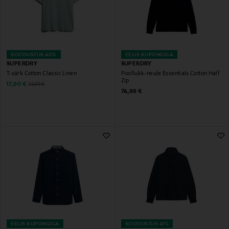
SOODUSTUS 40%
EELIS KUPONGIGA
SUPERDRY
SUPERDRY
T-särk Cotton Classic Linen
Poollukk-neule Essentials Cotton Half
Zip
Discounted Price
Original Price
17,90 €
29,99 €
Original Price
74,99 €
EELIS KUPONGIGA
SOODUSTUS 41%