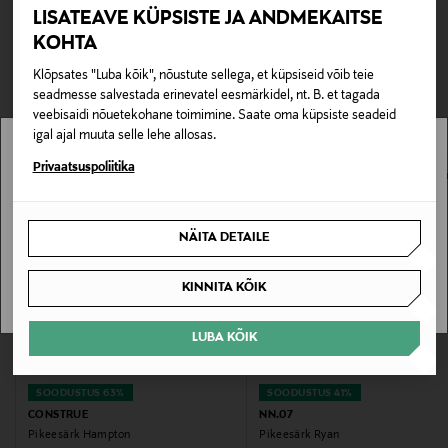
krae, kahe nööbiga nööbiliist ja mugav istuvus.
Kättesaamine poest
LISATEAVE KÜPSISTE JA ANDMEKAITSE
Materjal on pehme, vastupidav ja aitab säilitada värvide
0,00 €
KOHTA
kirkust.
TEISED KLIENDID
Tarnimine pakiautomaati või postkontorisse
Klõpsates "Luba kõik", nõustute sellega, et küpsiseid võib teie
0,00 € – 4,90 €
Tootenumber
seadmesse salvestada erinevatel eesmärkidel, nt. B. et tagada
VAATASID KA
veebisaidi nõuetekohane toimimine. Saate oma küpsiste seadeid
177812376
igal ajal muuta selle lehe allosas.
Stockmann pole Sinu riigis saadaval.
Privaatsuspoliitika
Materjal
Sinu riiki ei ole kohaletoimetamine saadaval.
100% puuvill
NÄITA DETAILE
SAAN ARU
Hooldusjuhendid
KINNITA KÕIK
Masinpesu 30 °C. Mitte valgendada. Trummelkuivatus
madalal temperatuuril või nööril kuivatamine.
LUBA KÕIK
Vajaduse korral triikida madalal temperatuuril
Värv
SOODUSTUS 63%
SOODUSTUS 41%
CONSTRUE
NN.07
BLUE
Pikeesärk Hampton
Pikeesärk Ryan