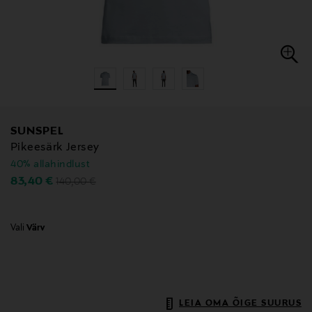
SUNSPEL
Pikeesärk Jersey
40% allahindlust
Original Price
Discounted Price
83,40 €
140,00 €
Vali
Värv
LEIA OMA ÕIGE SUURUS