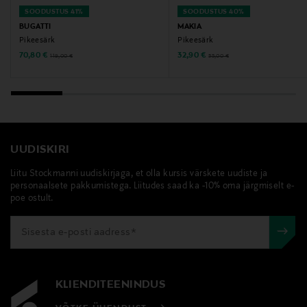
customerservice@sunspel.com
SOODUSTUS 41%
SOODUSTUS 40%
BUGATTI
MAKIA
Pikeesärk
Pikeesärk
Märksõnad
Discounted Price
Discounted Price
Original Price
Original Price
70,80 €
32,90 €
119,00 €
55,00 €
sunspel, pikeesärk, polosärk, puuvillane pikeesärk,
sunspel pikeesärk
UUDISKIRI
Liitu Stockmanni uudiskirjaga, et olla kursis värskete uudiste ja
personaalsete pakkumistega. Liitudes saad ka -10% oma järgmiselt e-
poe ostult.
KLIENDITEENINDUS