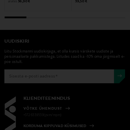
Original Price
Original Price
alates
36,90 €
39,50 €
juuksepihustus, kehapihustus, Sunday Rain, vegan,
lõhnapihustus
UUDISKIRI
Liitu Stockmanni uudiskirjaga, et olla kursis värskete uudiste ja
personaalsete pakkumistega. Liitudes saad ka -10% oma järgmiselt e-
poe ostult.
KLIENDITEENINDUS
VÕTKE ÜHENDUST
+372 6339539(pvm/mpm)
KORDUMA KIPPUVAD KÜSIMUSED