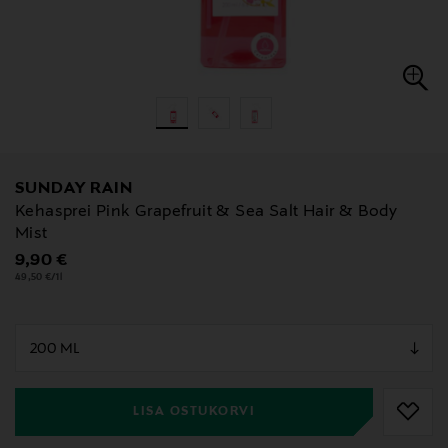
SUNDAY RAIN
Kehasprei Pink Grapefruit & Sea Salt Hair & Body
Mist
Original Price
9,90 €
49,50 €/1l
null
null
LISA OSTUKORVI