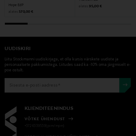
Purpurea Extract, Hydrolyzed Hyaluronic Acid, Sodium
Hope EdP
Original Price
alates
95,00 €
Hyaluronate, Xanthan Gum, Biosaccharide Gum-1,
Original Price
alates
570,00 €
Niacinamide, Tocopherol, Malpighia Glabra (Acerola)
Fruit Juice, Phenoxyethanol, Caprylyl Glycol, Sodium
Metabisulfite, Parfum (Fragrance), Linalool, Caramel,
Benzyl Salicylate, Coumarin, Limonene, Hexyl
Cinnamal, Hydroxycitronellal, Geraniol, Potassium
UUDISKIRI
Sorbate, Citric Acid, Alpha-Isomethyl Ionone
Liitu Stockmanni uudiskirjaga, et olla kursis värskete uudiste ja
personaalsete pakkumistega. Liitudes saad ka -10% oma järgmiselt e-
Tootjamaa
poe ostult.
ÜHENDKUNINGRIIK
Valmistaja tootenumber
81026
KLIENDITEENINDUS
Tootja
VÕTKE ÜHENDUST
+372 6339539(pvm/mpm)
IC ENTERPRISES AB