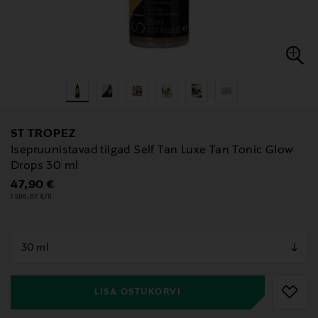
ST TROPEZ
Isepruunistavad tilgad Self Tan Luxe Tan Tonic Glow
Drops 30 ml
Original Price
47,90 €
1 596,67 €/1l
null
null
LISA OSTUKORVI