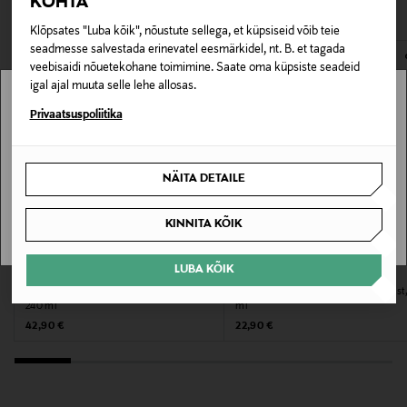
VAATASID KA
KOHTA
165162902
avamata originaalpakendis.
Klõpsates "Luba kõik", nõustute sellega, et küpsiseid võib teie
E-POE TAGASTUSED
Hooldusjuhendid
seadmesse salvestada erinevatel eesmärkidel, nt. B. et tagada
veebisaidi nõuetekohane toimimine. Saate oma küpsiste seadeid
Pihusta igal ajal pealaest jalatallani ja juustesse, et
igal ajal muuta selle lehe allosas.
sinu lõhn saadaks sind igal sammul.
Stockmann pole Sinu riigis saadaval.
Privaatsuspoliitika
Nahatüüp
Sinu riiki ei ole kohaletoimetamine saadaval.
Kõik nahatüübid
NÄITA DETAILE
SAAN ARU
Tooteohutusalane väide
KINNITA KÕIK
Ainult välispidiseks kasutamiseks.
LUBA KÕIK
SOL DE JANEIRO
SOL DE JANEIRO
Värv
Kehasprei Cheirosa 76 Perfume Mist,
Kehasprei Cheirosa 76 Perfume Mist
240 ml
ml
NOCOL
Original Price
Original Price
42,90 €
22,90 €
Suurus
240 ML