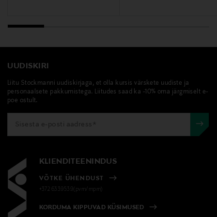
IC ENTERPRISES AB , Banérgatan 10, 115 23
Stockholm, Sweden
Digitaalne aadress
info@iceab.se
UUDISKIRI
Liitu Stockmanni uudiskirjaga, et olla kursis värskete uudiste ja
Märksõnad
personaalsete pakkumistega. Liitudes saad ka -10% oma järgmiselt e-
Sol de Janeiro, lõhn, parfüüm, perfume mist
poe ostult.
KLIENDITEENINDUS
VÕTKE ÜHENDUST
+372 6339539(pvm/mpm)
KORDUMA KIPPUVAD KÜSIMUSED