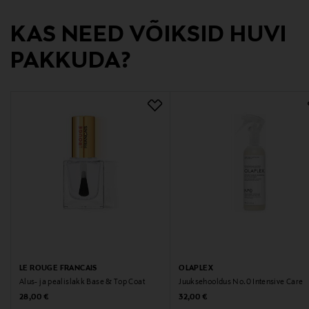
Koostisosad
KAS NEED VÕIKSID HUVI
Alcohol Denat., Aqua (Water, Eau), Parfum
PAKKUDA?
(Fragrance), Coumarin, Citronellol, Benzyl Salicylate,
Hydroxycitronellal, Benzyl Alcohol, Benzyl Benzoate,
Limonene, Linalool.
Tootjamaa
AMEERIKA ÜHENDRIIGID
Valmistaja tootenumber
SJ05201009
Tootja
IC ENTERPRISES AB
LE ROUGE FRANCAIS
OLAPLEX
Alus- ja pealislakk Base & Top Coat
Juuksehooldus No.0 Intensive Care
Original Price
Original Price
28,00 €
32,00 €
Tootja aadress