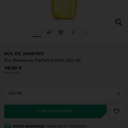
SOL DE JANEIRO
Rio Radiance Perfume Mist 240 ml
Original Price
39,90 €
166,25 €/1l
null
null
LISA OSTUKORVI
KOHE SAADAVAL
TARNEAEG 2-7 TÖÖPÄEVA