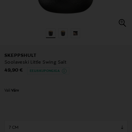
SKEPPSHULT
Soolaveski Little Swing Salt
Original Price
49,90 €
EELIS KUPONGIGA
Vali
Värv
null
null