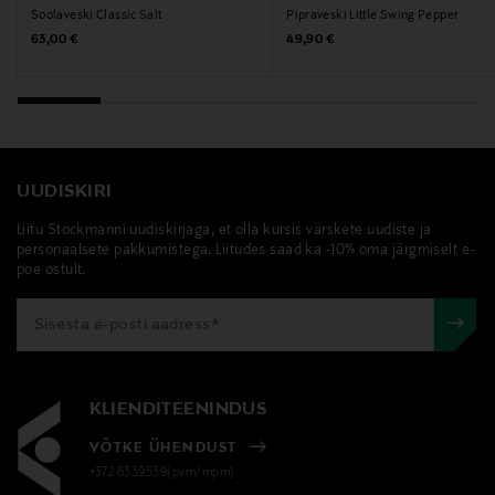
Soolaveski Classic Salt
Pipraveski Little Swing Pepper
Bruksgatan 1, 33393 Skeppshult, Sweden
Original Price
Original Price
63,00 €
49,90 €
Digitaalne aadress
info@skeppshult.com
Märksõnad
UUDISKIRI
soolaanum, maitsestaja, valurauatoode, köögitarvik,
Liitu Stockmanni uudiskirjaga, et olla kursis värskete uudiste ja
vürtside hoidmine, Skeppshult
personaalsete pakkumistega. Liitudes saad ka -10% oma järgmiselt e-
poe ostult.
KLIENDITEENINDUS
VÕTKE ÜHENDUST
+372 6339539(pvm/mpm)