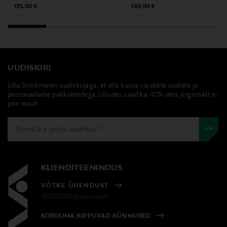
Tootjamaa
Original Price
Original Price
135,00 €
190,00 €
PRANTSUSMAA
Tootja
Sisley
UUDISKIRI
Liitu Stockmanni uudiskirjaga, et olla kursis värskete uudiste ja
Tootja aadress
personaalsete pakkumistega. Liitudes saad ka -10% oma järgmiselt e-
poe ostult.
3, Avenue de Friedland, 75008 Paris, France
Digitaalne aadress
francoise.gillet@sisley.fr
KLIENDITEENINDUS
VÕTKE ÜHENDUST
+372 6339539(pvm/mpm)
KORDUMA KIPPUVAD KÜSIMUSED