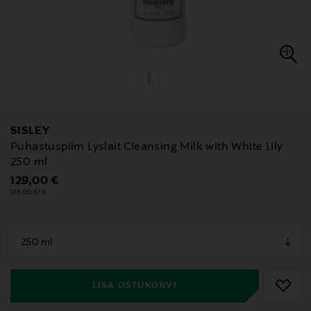
SISLEY
Puhastuspiim Lyslait Cleansing Milk with White Lily
250 ml
Original Price
129,00 €
516,00 €/1l
null
null
LISA OSTUKORVI