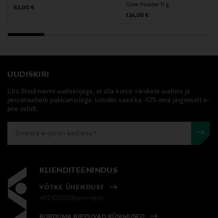
Glow Powder 11 g
Original Price
62,00 €
Original Price
124,00 €
Tootja
Sisley
Tootja aadress
UUDISKIRI
3, Avenue de Friedland, 75008 Paris, France
Liitu Stockmanni uudiskirjaga, et olla kursis värskete uudiste ja
personaalsete pakkumistega. Liitudes saad ka -10% oma järgmiselt e-
Digitaalne aadress
poe ostult.
francoise.gillet@sisley.fr
Märksõnad
Sisley, Phyto, põsepuna, põsepuna, kreem
KLIENDITEENINDUS
VÕTKE ÜHENDUST
+372 6339539(pvm/mpm)
KORDUMA KIPPUVAD KÜSIMUSED