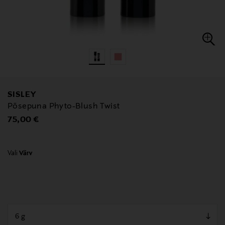
SISLEY
Põsepuna Phyto-Blush Twist
Original Price
75,00 €
Vali
Värv
null
null