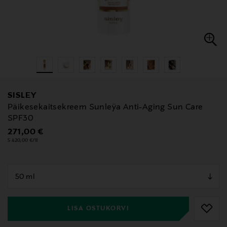
SISLEY
Päikesekaitsekreem Sunleÿa Anti-Aging Sun Care
SPF30
Original Price
271,00 €
5 420,00 €/1l
null
null
LISA OSTUKORVI