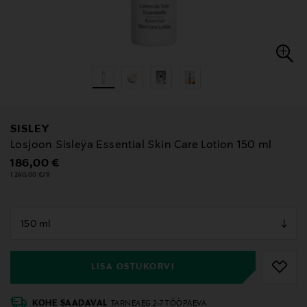
SISLEY
Losjoon Sisleÿa Essential Skin Care Lotion 150 ml
Original Price
186,00 €
1 240,00 €/1l
null
null
LISA OSTUKORVI
KOHE SAADAVAL
TARNEAEG 2-7 TÖÖPÄEVA