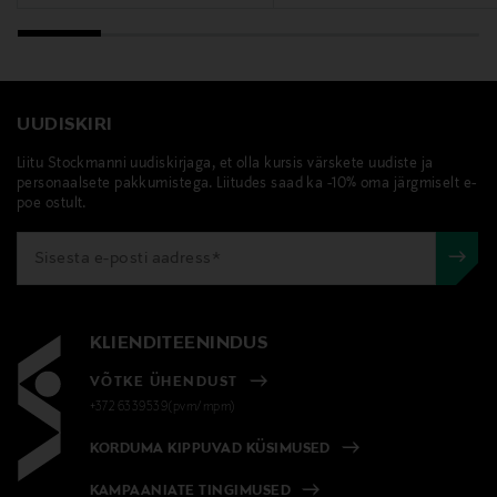
PHENOXYETHANOL, POTASSIUM SORBATE, SODIUM
BENZOATE, LINALOOL.
Tootjamaa
UUDISKIRI
PRANTSUSMAA
Liitu Stockmanni uudiskirjaga, et olla kursis värskete uudiste ja
Valmistaja tootenumber
personaalsete pakkumistega. Liitudes saad ka -10% oma järgmiselt e-
poe ostult.
150600
Tootja
Sisley
KLIENDITEENINDUS
Tootja aadress
VÕTKE ÜHENDUST
3, Avenue de Friedland, 75008 Paris, France
+372 6339539(pvm/mpm)
KORDUMA KIPPUVAD KÜSIMUSED
Digitaalne aadress
francoise.gillet@sisley.fr
KAMPAANIATE TINGIMUSED