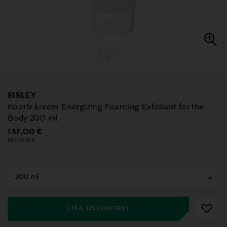
SISLEY
Kooriv kreem Energizing Foaming Exfoliant for the
Body 200 ml
Original Price
137,00 €
685,00 €/1l
null
null
LISA OSTUKORVI