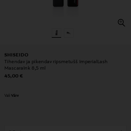
SHISEIDO
Tihendav ja pikendav ripsmetušš ImperialLash
MascaraInk 8,5 ml
Original Price
45,00 €
Vali
Värv
null