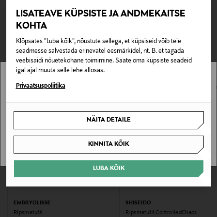
Teil on õigus toodetega tutvuda ja põhjust esitamata
140245316
Tarnimine pakiautomaati või postkontorisse
LISATEAVE KÜPSISTE JA ANDMEKAITSE
lepingust taganeda 30 päeva jooksul alates kauba
0,00 € – 4,90 €
KOHTA
kättesaamisest. Suletud pakendis toodete puhul saab neid
Eriomadused
TEISED KLIENDID
tagastada ainult avamata pakendis. Tagastatavad suletud
Klõpsates "Luba kõik", nõustute sellega, et küpsiseid võib teie
tihendav, pikendav
pakendis kosmeetika- ja loodustooted peavad olema
seadmesse salvestada erinevatel eesmärkidel, nt. B. et tagada
VAATASID KA
avamata originaalpakendis.
veebisaidi nõuetekohane toimimine. Saate oma küpsiste seadeid
Pakendi suurus
igal ajal muuta selle lehe allosas.
E-POE TAGASTUSED
Stockmann pole Sinu riigis saadaval.
8,5 ml
Privaatsuspoliitika
Sinu riiki ei ole kohaletoimetamine saadaval.
Kategooria
NÄITA DETAILE
Ripsmetušš
SAAN ARU
KINNITA KÕIK
Värv
01 SUMI BLACK
LUBA KÕIK
Suurus
EMBRYOLISSE
SHISEIDO
8,5 ml
Ripsmetušš
Ripsmetušš ControlledChaos