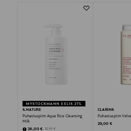
MYSTOCKMANN EELIS 21%
S.NATURE
CLARINS
Puhastuspiim Aqua Rice Cleansing
Puhastuspiim Velve
Milk
Original Price
29,00 €
Discounted Price
Original Price
26,00 €
32,90 €