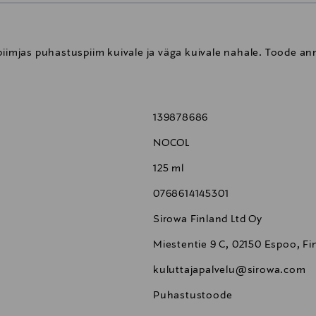
 piimjas puhastuspiim kuivale ja väga kuivale nahale. Toode 
139878686
NOCOL
125 ml
0768614145301
Sirowa Finland Ltd Oy
Miestentie 9 C, 02150 Espoo, Fi
kuluttajapalvelu@sirowa.com
Puhastustoode