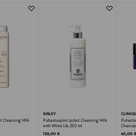
SISLEY
CLINIQ
t Cleansing Milk
Puhastuspiim Lyslait Cleansing Milk
Puhasta
with White Lily 250 ml
Charcoa
Original Price
Original
129,00 €
45,00 