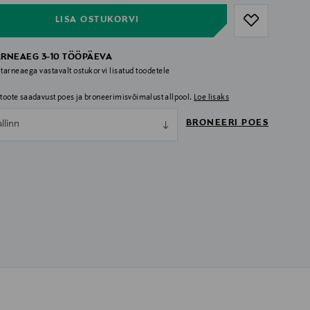
LISA OSTUKORVI
ARNEAEG 3-10 TÖÖPÄEVA
 tarneaega vastavalt ostukorvi lisatud toodetele
i toote saadavust poes ja broneerimisvõimalust allpool.
Loe lisaks
BRONEERI POES
allinn