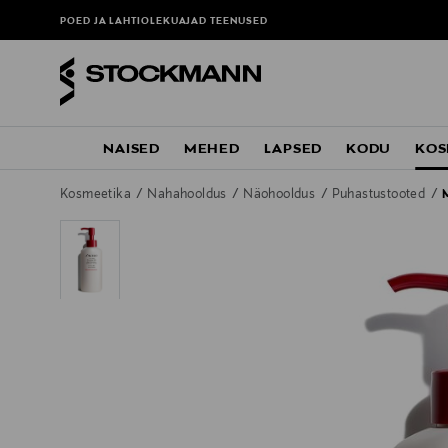
POED JA LAHTIOLEKUAJAD
TEENUSED
NAISED
MEHED
LAPSED
KODU
KOS
Kosmeetika
Nahahooldus
Näohooldus
Puhastustooted