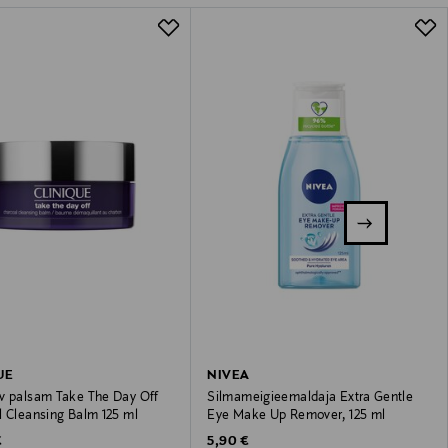
UE
NIVEA
v palsam Take The Day Off
Silmameigieemaldaja Extra Gentle
l Cleansing Balm 125 ml
Eye Make Up Remover, 125 ml
 Price
Original Price
€
5,90 €