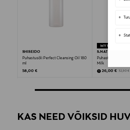
+
Tur
+
Sta
MYSTOCKMANN
SHISEIDO
S.NATURE
Puhastusõli Perfect Cleansing Oil 180
Puhastuspiim Aqua
ml
Milk
Original Price
Discounted Pric
Original 
58,00 €
26,00 €
32,90 €
KAS NEED VÕIKSID HU