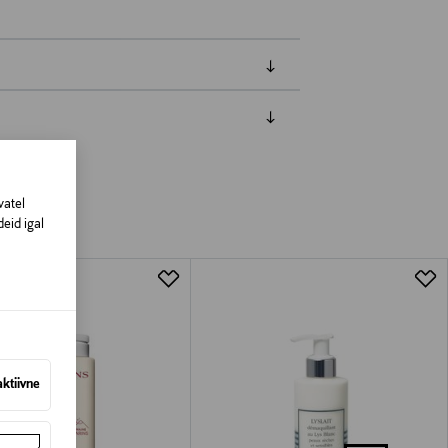
amisest. Suletud pakendis toodete puhul
vad olema avamata originaalpakendis.
vatel
eid igal
aktiivne