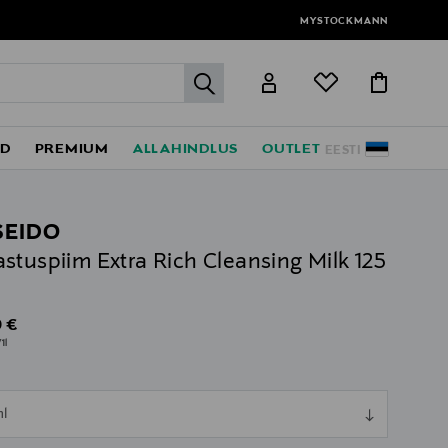
MYSTOCKMANN
label.header.go
ED
PREMIUM
ALLAHINDLUS
OUTLET
EESTI
SEIDO
stuspiim Extra Rich Cleansing Milk 125
al Price
 €
1l
ull
ml
ull