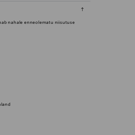
annab nahale enneolematu niisutuse
nland