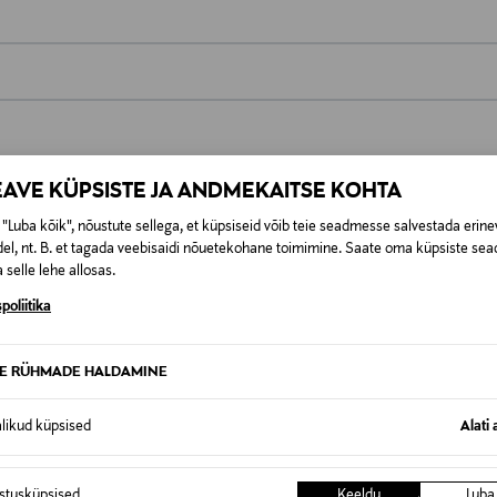
0,00 €
t esitamata lepingust taganeda 30 päeva jooksul alates kauba kättesa
0,00 € – 4,90 €
se
EAVE KÜPSISTE JA ANDMEKAITSE KOHTA
is. Tagastatavad suletud pakendis kosmeetika- ja loodustooted pea
SID KA
"Luba kõik", nõustute sellega, et küpsiseid võib teie seadmesse salvestada erine
el, nt. B. et tagada veebisaidi nõuetekohane toimimine. Saate oma küpsiste sead
 selle lehe allosas.
poliitika
TE RÜHMADE HALDAMINE
alikud küpsised
Alati 
istusküpsised
Keeldu
Luba