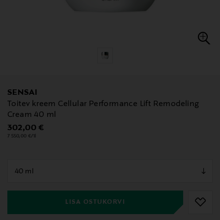
SENSAI
Toitev kreem Cellular Performance Lift Remodeling
Cream 40 ml
Original Price
302,00 €
7 550,00 €/1l
null
null
LISA OSTUKORVI