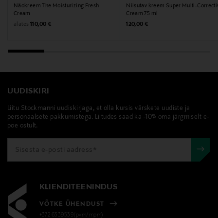
Digitaalne aadress
Näokreem The Moisturizing Fresh
Niisutav kreem Super Multi-Correcti
Cream
Cream 75 ml
info@scandinaviancosmetics.se
Original Price
Original Price
alates
110,00 €
120,00 €
Märksõnad
sensai, hoitovoide, kasvovoide, päivävoide, anti-age
UUDISKIRI
Liitu Stockmanni uudiskirjaga, et olla kursis värskete uudiste ja
personaalsete pakkumistega. Liitudes saad ka -10% oma järgmiselt e-
poe ostult.
KLIENDITEENINDUS
VÕTKE ÜHENDUST
+372 6339539(pvm/mpm)