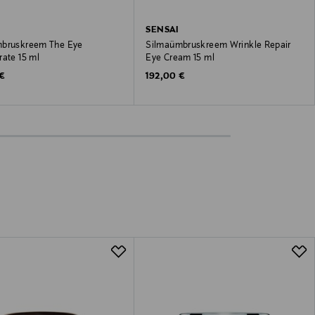
SENSAI
bruskreem The Eye
Silmaümbruskreem Wrinkle Repair
rate 15 ml
Eye Cream 15 ml
 Price
Original Price
 €
192,00 €