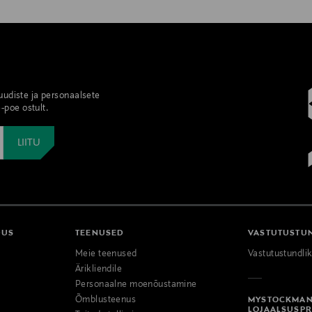
 uudiste ja personaalsete
-poe ostult.
DUS
TEENUSED
VASTUTUSTU
Meie teenused
Vastutustundli
Ärikliendile
Personaalne moenõustamine
Õmblusteenus
MYSTOCKMA
LOJAALSUSP