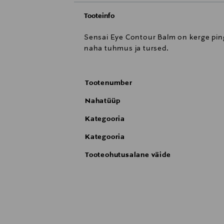
Tooteinfo
Sensai Eye Contour Balm on kerge pi
naha tuhmus ja tursed.
Tootenumber
Nahatüüp
Kategooria
Kategooria
Tooteohutusalane väide