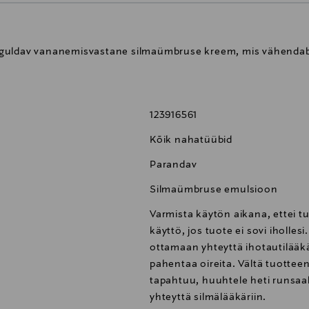
nguldav vananemisvastane silmaümbruse kreem, mis vähenda
123916561
Kõik nahatüübid
Parandav
Silmaümbruse emulsioon
Varmista käytön aikana, ettei t
käyttö, jos tuote ei sovi iholles
ottamaan yhteyttä ihotautilääkä
pahentaa oireita. Vältä tuotteen
tapahtuu, huuhtele heti runsaall
yhteyttä silmälääkäriin.