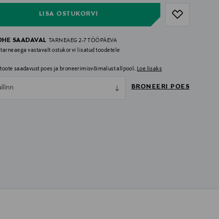
LISA OSTUKORVI
OHE SAADAVAL
TARNEAEG 2-7 TÖÖPÄEVA
 tarneaega vastavalt ostukorvi lisatud toodetele
i toote saadavust poes ja broneerimisvõimalust allpool.
Loe lisaks
BRONEERI POES
allinn