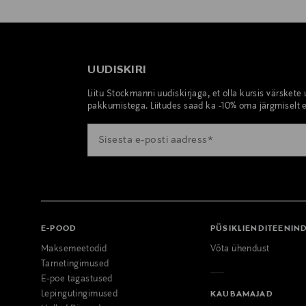
UUDISKIRI
Liitu Stockmanni uudiskirjaga, et olla kursis värskete
pakkumistega. Liitudes saad ka -10% oma järgmiselt e
E-POOD
PÜSIKLIENDITEENIN
Maksemeetodid
Võta ühendust
Tarnetingimused
E-poe tagastused
Lepingutingimused
KAUBAMAJAD