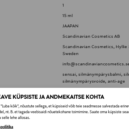
1
15 ml
JAAPAN
Scandinavian Cosmetics AB
Scandinavian Cosmetics, Hyllie 
Sweden
info@scandinaviancosmetics.s
sensai, silmänympärysbalmi, s
silmänympärysvoide, anti-age
EAVE KÜPSISTE JA ANDMEKAITSE KOHTA
"Luba kõik", nõustute sellega, et küpsiseid võib teie seadmesse salvestada erine
el, nt. B. et tagada veebisaidi nõuetekohane toimimine. Saate oma küpsiste sead
 selle lehe allosas.
0,00 €
poliitika