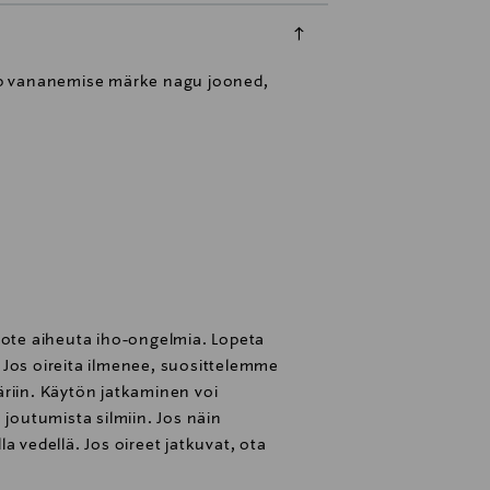
b vananemise märke nagu jooned,
uote aiheuta iho-ongelmia. Lopeta
i. Jos oireita ilmenee, suosittelemme
riin. Käytön jatkaminen voi
 joutumista silmiin. Jos näin
a vedellä. Jos oireet jatkuvat, ota