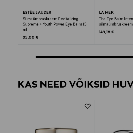
ESTÉE LAUDER
LA MER
Silmaümbruskreem Revitalizing
The Eye Balm Inte
Supreme + Youth Power Eye Balm 15
silmaümbruskreem 
ml
Original Price
149,18 €
Original Price
95,00 €
KAS NEED VÕIKSID HU