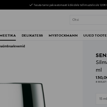
Tasuta tarne pakiautomaati kõikidele tellimustele üle 120€!
MEETIKA
DELIKATESS
MYSTOCKMANN
UUED TOOT
maümbruskreemid
SEN
Silm
ml
Origin
130,0
8 666,67 
n
15 m
n