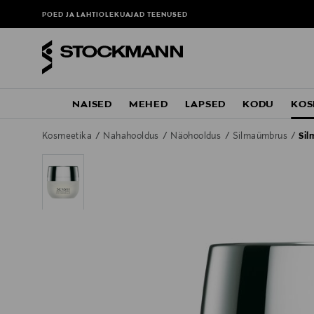
POED JA LAHTIOLEKUAJAD
TEENUSED
NAISED
MEHED
LAPSED
KODU
KOS
Kosmeetika
Nahahooldus
Näohooldus
Silmaümbrus
Sil