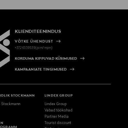
KLIENDITEENINDUS
VÕTKE ÜHENDUST
+372 6339539(pvm/mpm)
KORDUMA KIPPUVAD KÜSIMUSED
KAMPAANIATE TINGIMUSED
NDLIK STOCKMANN
LINDEX GROUP
k Stockmann
Lindex Group
Vabad töökohad
Partner Media
NN
Tourist discount
ROGRAMM