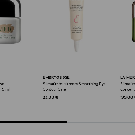
EMBRYOLISSE
LA MER
nse
Silmaümbruskreem Smoothing Eye
Silmaüm
15 ml
Contour Care
Concent
Original Price
Original
23,00 €
199,00