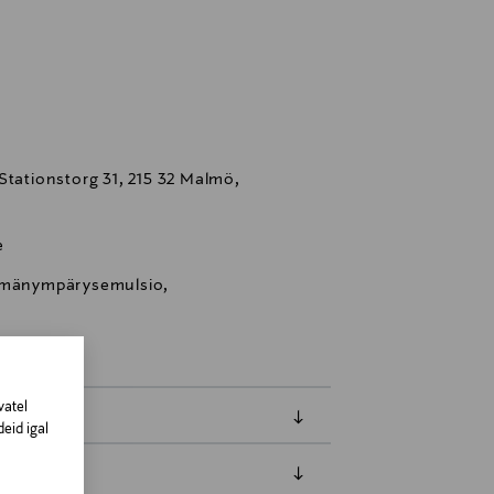
Stationstorg 31, 215 32 Malmö,
e
ilmänympärysemulsio,
vatel
eid igal