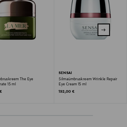
SENSAI
bruskreem The Eye
Silmaümbruskreem Wrinkle Repair
rate 15 ml
Eye Cream 15 ml
 Price
Original Price
 €
192,00 €