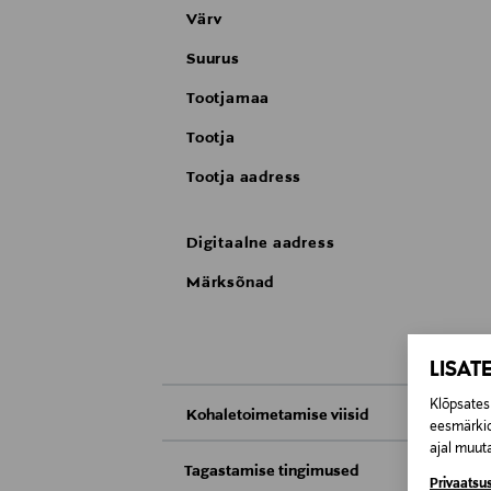
Värv
Suurus
Tootjamaa
Tootja
Tootja aadress
Digitaalne aadress
Märksõnad
LISAT
Klõpsates 
Kohaletoimetamise viisid
eesmärkid
ajal muuta
Kättesaamine poest
Tagastamise tingimused
Privaatsus