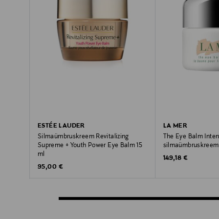
ESTÉE LAUDER
LA MER
Silmaümbruskreem Revitalizing
The Eye Balm Inte
Supreme + Youth Power Eye Balm 15
silmaümbruskreem 
ml
Original Price
149,18 €
Original Price
95,00 €