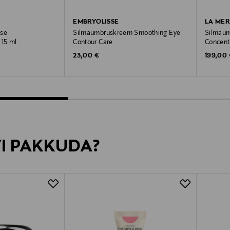
EMBRYOLISSE
LA MER
nse
Silmaümbruskreem Smoothing Eye
Silmaüm
15 ml
Contour Care
Concent
Original Price
Original
23,00 €
199,00
VI PAKKUDA?