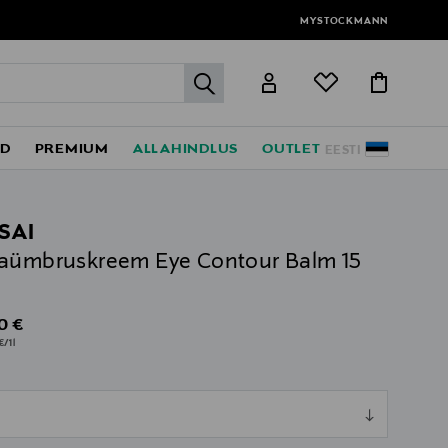
MYSTOCKMANN
label.header.go
ED
PREMIUM
ALLAHINDLUS
OUTLET
EESTI
SAI
aümbruskreem Eye Contour Balm 15
al Price
0 €
€/1l
ull
l
ull