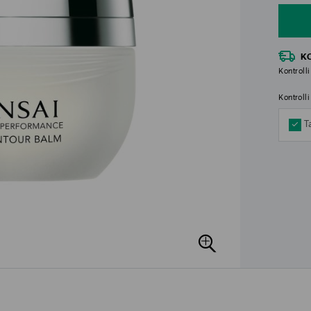
K
Kontrolli
Kontroll
T