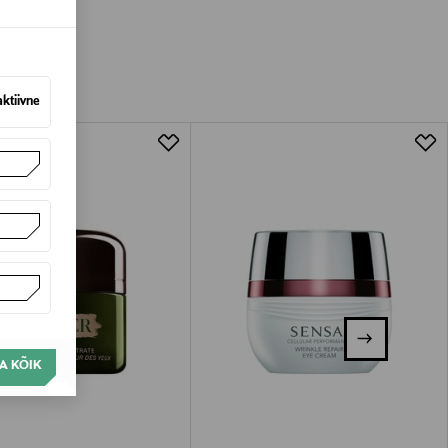
amisest. Suletud pakendis toodete puhul
vad olema avamata originaalpakendis.
aktiivne
A KÕIK