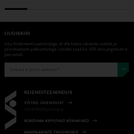
Valmistaja tootenumber
15912376
Tootja
UUDISKIRI
Scandinavian Cosmetics AB
Liitu Stockmanni uudiskirjaga, et olla kursis värskete uudiste ja
Tootja aadress
personaalsete pakkumistega. Liitudes saad ka -10% oma järgmiselt e-
poe ostult.
Scandinavian Cosmetics, Hyllie Stationstorg 31, 215 32
Malmö, Sweden
Digitaalne aadress
info@scandinaviancosmetics.se
KLIENDITEENINDUS
VÕTKE ÜHENDUST
Märksõnad
+372 6339539(pvm/mpm)
SENSAI, näokreem, kreem, näohooldus
KORDUMA KIPPUVAD KÜSIMUSED
KAMPAANIATE TINGIMUSED