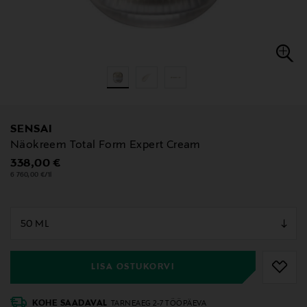
SENSAI
Näokreem Total Form Expert Cream
Original Price
338,00 €
6 760,00 €/1l
null
null
LISA OSTUKORVI
KOHE SAADAVAL
TARNEAEG 2-7 TÖÖPÄEVA