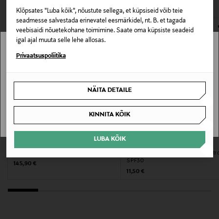
Klõpsates "Luba kõik", nõustute sellega, et küpsiseid võib teie
E-POE TAGASTUSED
Nahatüüp
seadmesse salvestada erinevatel eesmärkidel, nt. B. et tagada
veebisaidi nõuetekohane toimimine. Saate oma küpsiste seadeid
Vananemisvastane
igal ajal muuta selle lehe allosas.
Stockmann pole Sinu riigis saadaval.
Privaatsuspoliitika
Värv
NOCOL
Sinu riiki ei ole kohaletoimetamine saadaval.
NÄITA DETAILE
Suurus
SAAN ARU
KINNITA KÕIK
50 ML
LUBA KÕIK
Koostisosad
BABOR
L'ORÉAL PARIS
Näokreem Renewal Cream
Näokreem Men Expert Derma Contro
Aqua, Squalane, Phytosteryl Macadamiate,
SPF30
Original Price
145,90 €
Dipropylene Glycol, Niacinamide, C10-40 Isoalkyl Acid
Original Price
11,50 €
Cholesterol Esters, Glycerin, Maltitol, Sorbitol,
Butylene Glycol, Behenyl Alcohol, Simmondsia
Chinensis Seed Oil, Triisostearin, Olea Europaea Fruit
Oil, Cetyl Palmitate, Cetearyl Alcohol, Hydrogenated